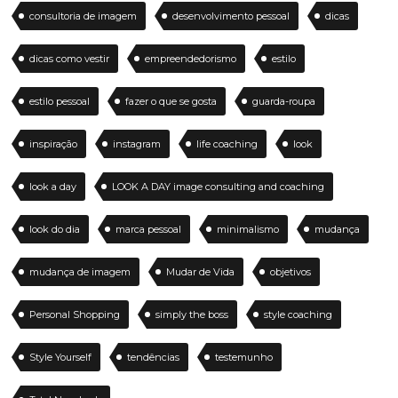
consultoria de imagem
desenvolvimento pessoal
dicas
dicas como vestir
empreendedorismo
estilo
estilo pessoal
fazer o que se gosta
guarda-roupa
inspiração
instagram
life coaching
look
look a day
LOOK A DAY image consulting and coaching
look do dia
marca pessoal
minimalismo
mudança
mudança de imagem
Mudar de Vida
objetivos
Personal Shopping
simply the boss
style coaching
Style Yourself
tendências
testemunho