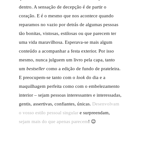
dentro. A sensação de decepção é de partir o
coração. E é o mesmo que nos acontece quando
reparamos no vazio por detrás de algumas pessoas
tão bonitas, vistosas, estilosas ou que parecem ter
uma vida maravilhosa. Esperava-se mais algum
conteúdo a acompanhar a festa exterior. Por isso
mesmo, nunca julguem um livro pela capa, tanto
um
bestseller
como a edição de fundo de prateleira.
E preocupem-se tanto com o
look
do dia e a
maquilhagem perfeita como com o embelezamento
interior – sejam pessoas interessantes e interessadas,
gentis, assertivas, confiantes, únicas.
Desenvolvam
o vosso estilo pessoal singular
e surpreendam,
sejam mais do que apenas parecem
! 😉