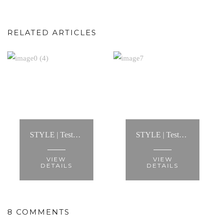
RELATED ARTICLES
STYLE | Testemunho: “...ajudou-me a criar looks infinitos, mostrou-me a melhor maneira de usar cada tipo de roupa e fez com que conseguisse criar um estilo..."
STYLE | Testemunho: “A Anita fez-me recuperar a minha autoestima e ver-me de forma diferente."
VIEW
VIEW
DETAILS
DETAILS
8 COMMENTS