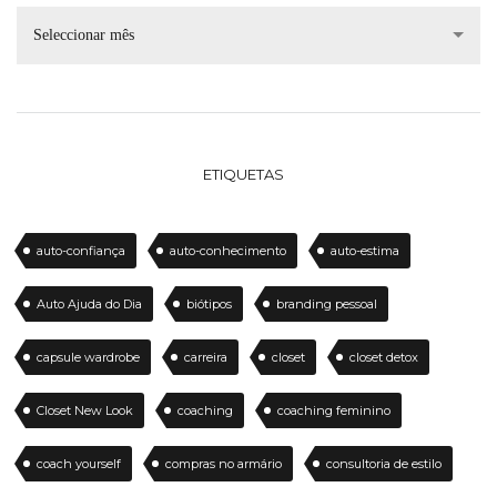
Seleccionar mês
ETIQUETAS
auto-confiança
auto-conhecimento
auto-estima
Auto Ajuda do Dia
biótipos
branding pessoal
capsule wardrobe
carreira
closet
closet detox
Closet New Look
coaching
coaching feminino
coach yourself
compras no armário
consultoria de estilo