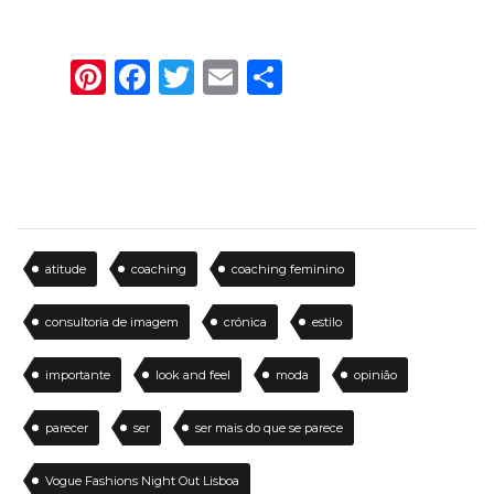
Pinterest
Facebook
Twitter
Email
Share
atitude
coaching
coaching feminino
consultoria de imagem
crónica
estilo
importante
look and feel
moda
opinião
parecer
ser
ser mais do que se parece
Vogue Fashions Night Out Lisboa