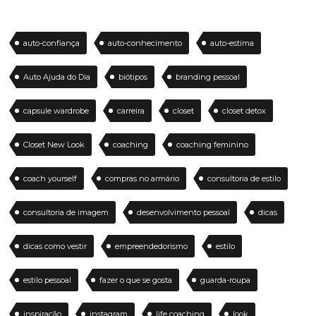
auto-confiança
auto-conhecimento
auto-estima
Auto Ajuda do Dia
biótipos
branding pessoal
capsule wardrobe
carreira
closet
closet detox
Closet New Look
coaching
coaching feminino
coach yourself
compras no armário
consultoria de estilo
consultoria de imagem
desenvolvimento pessoal
dicas
dicas como vestir
empreendedorismo
estilo
estilo pessoal
fazer o que se gosta
guarda-roupa
inspiração
instagram
life coaching
look