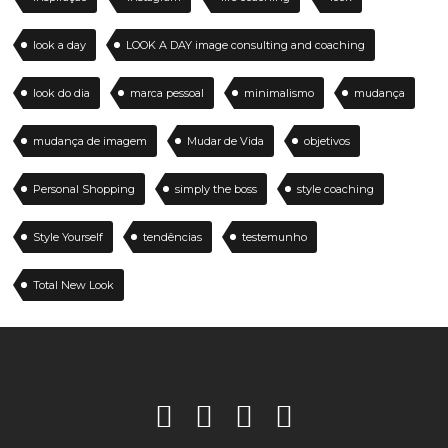
look a day
LOOK A DAY image consulting and coaching
look do dia
marca pessoal
minimalismo
mudança
mudança de imagem
Mudar de Vida
objetivos
Personal Shopping
simply the boss
style coaching
Style Yourself
tendências
testemunho
Total New Look