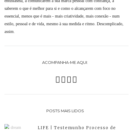
entusiasma, a comunicarem a sua marca pessoal com confiança, a
saberem o que é melhor para si e como o alcançarem com foco no
essencial, menos que é mais - mais criatividade, mais conexão - num
estilo, pessoal e de vida, mesmo à sua medida e ritmo. Descomplicado,
assim.
ACOMPANHA-ME AQUI:
POSTS MAIS LIDOS
LIFE | Testemunho Processo de