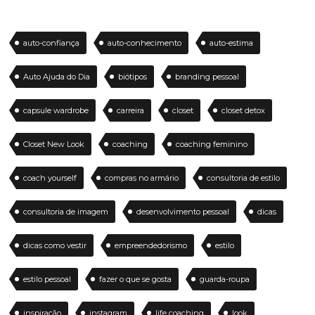
auto-confiança
auto-conhecimento
auto-estima
Auto Ajuda do Dia
biótipos
branding pessoal
capsule wardrobe
carreira
closet
closet detox
Closet New Look
coaching
coaching feminino
coach yourself
compras no armário
consultoria de estilo
consultoria de imagem
desenvolvimento pessoal
dicas
dicas como vestir
empreendedorismo
estilo
estilo pessoal
fazer o que se gosta
guarda-roupa
inspiração
instagram
life coaching
look