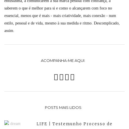
entusiasma, a comunicarem a sua marca pessoal com confiança, a
saberem o que é melhor para si e como o alcançarem com foco no
essencial, menos que é mais - mais criatividade, mais conexão - num
estilo, pessoal e de vida, mesmo à sua medida e ritmo. Descomplicado,
assim.
ACOMPANHA-ME AQUI:
POSTS MAIS LIDOS
LIFE | Testemunho Processo de