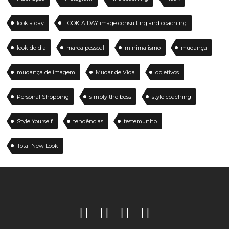
look a day
LOOK A DAY image consulting and coaching
look do dia
marca pessoal
minimalismo
mudança
mudança de imagem
Mudar de Vida
objetivos
Personal Shopping
simply the boss
style coaching
Style Yourself
tendências
testemunho
Total New Look