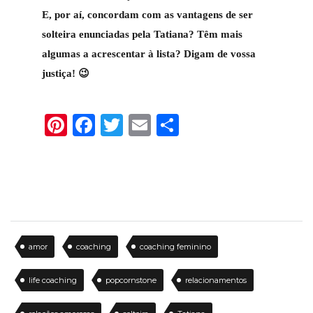
E, por aí, concordam com as vantagens de ser
solteira enunciadas pela Tatiana? Têm mais
algumas a acrescentar à lista? Digam de vossa
justiça! 😉
Pinterest
Facebook
Twitter
Email
Share
amor
coaching
coaching feminino
life coaching
popcornstone
relacionamentos