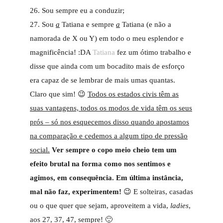
26. Sou sempre eu a conduzir;
27. Sou
a
Tatiana e sempre
a
Tatiana (e não a
namorada de X ou Y) em todo o meu esplendor e
magnificência! :DA
Tatiana
fez um ótimo trabalho e
disse que ainda com um bocadito mais de esforço
era capaz de se lembrar de mais umas quantas.
Claro que sim! 😉
Todos os estados civis têm as
suas vantagens, todos os modos de vida têm os seus
prós – só nos esquecemos disso quando apostamos
na comparação e cedemos a algum tipo de pressão
social.
Ver sempre o copo meio cheio tem um
efeito brutal na forma como nos sentimos e
agimos, em consequência. Em última instância,
mal não faz, experimentem!
😉 E solteiras, casadas
ou o que quer que sejam, aproveitem a vida,
ladies
,
aos 27, 37, 47, sempre! 🙂