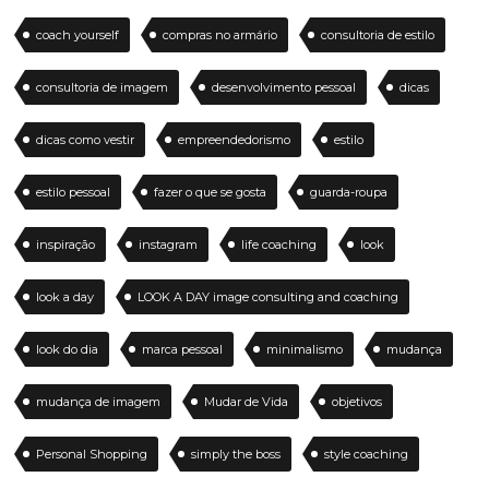
coach yourself
compras no armário
consultoria de estilo
consultoria de imagem
desenvolvimento pessoal
dicas
dicas como vestir
empreendedorismo
estilo
estilo pessoal
fazer o que se gosta
guarda-roupa
inspiração
instagram
life coaching
look
look a day
LOOK A DAY image consulting and coaching
look do dia
marca pessoal
minimalismo
mudança
mudança de imagem
Mudar de Vida
objetivos
Personal Shopping
simply the boss
style coaching