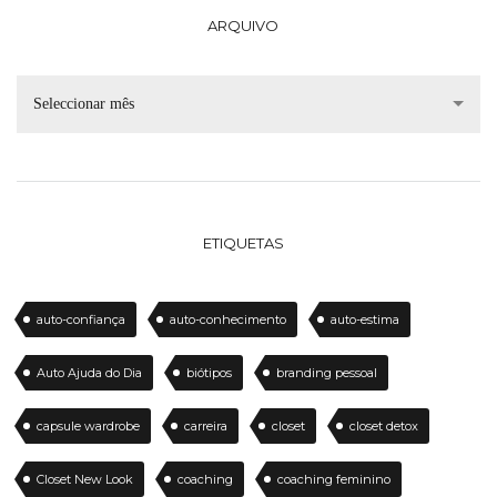
ARQUIVO
Seleccionar mês
ETIQUETAS
auto-confiança
auto-conhecimento
auto-estima
Auto Ajuda do Dia
biótipos
branding pessoal
capsule wardrobe
carreira
closet
closet detox
Closet New Look
coaching
coaching feminino