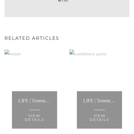
amo!
RELATED ARTICLES
LIFE | Testemunho Processo de Coaching: “Contactei a Anita para um processo de life coaching.... Foi a melhor decisão dos últimos tempos!”
LIFE | Testemunho Processo de Coaching: “A Anita é alguém com quem é fácil conversar, de um pragmatismo notável”
VIEW
VIEW
DETAILS
DETAILS