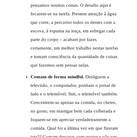
pensamos noutras coisas. O desafio aqui é
focarem-se na tarefa. Prestem atenção à água
que corre, a percorrer todos os dentes com a
escova, à espuma na loiça, em esfregar cada
parte do corpo – acabam por fazer,
certamente, um melhor trabalho nestas tarefas
e tomam consciência da quantidade de coisas
que fazemos sem pensar nelas.
Comam de forma mindful.
Desliguem a
televisão, o computador, ponham o jornal de
lado e o telemóvel. Sim, o telemóvel também.
Concentrem-se apenas na comida, no cheiro,
no gosto, em mastigar bem cada colherada e
foquem-se em apreciar verdadeiramente a
comida. Qual foi a última vez em que fizeram
isto?? Comam devagar, com prazer e vão ver