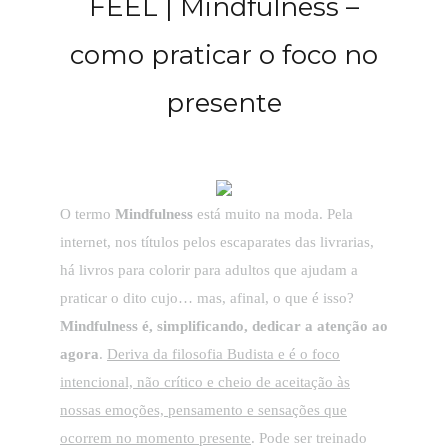
FEEL | Mindfulness –
como praticar o foco no
presente
O termo
Mindfulness
está muito na moda. Pela
internet, nos títulos pelos escaparates das livrarias,
há livros para colorir para adultos que ajudam a
praticar o dito cujo… mas, afinal, o que é isso?
Mindfulness é, simplificando, dedicar a atenção ao
agora
.
Deriva da filosofia Budista e é o foco
intencional, não crítico e cheio de aceitação às
nossas emoções, pensamento e sensações que
ocorrem no momento presente
. Pode ser treinado