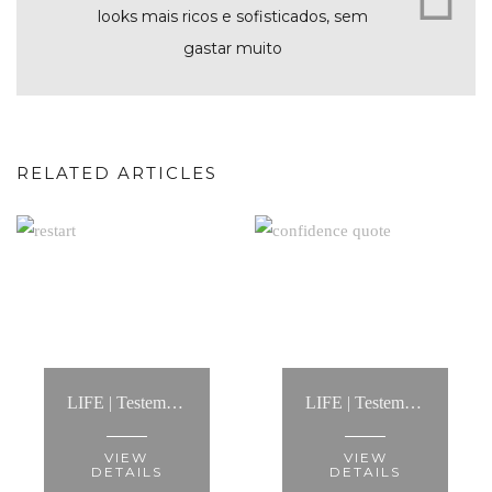
looks mais ricos e sofisticados, sem
gastar muito
RELATED ARTICLES
LIFE | Testemunho Processo de Coaching: “Contactei a Anita para um processo de life coaching.... Foi a melhor decisão dos últimos tempos!”
LIFE | Testemunho Processo de Coaching: “A Anita é alguém com quem é fácil conversar, de um pragmatismo notável”
VIEW
VIEW
DETAILS
DETAILS