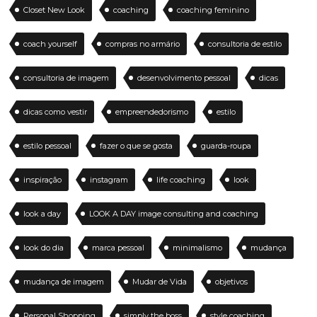
Closet New Look
coaching
coaching feminino
coach yourself
compras no armário
consultoria de estilo
consultoria de imagem
desenvolvimento pessoal
dicas
dicas como vestir
empreendedorismo
estilo
estilo pessoal
fazer o que se gosta
guarda-roupa
inspiração
instagram
life coaching
look
look a day
LOOK A DAY image consulting and coaching
look do dia
marca pessoal
minimalismo
mudança
mudança de imagem
Mudar de Vida
objetivos
Personal Shopping
simply the boss
style coaching