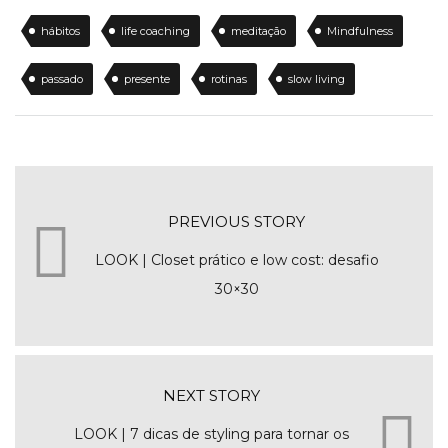
hábitos
life coaching
meditação
Mindfulness
passado
presente
rotinas
slow living
PREVIOUS STORY
LOOK | Closet prático e low cost: desafio
30×30
NEXT STORY
LOOK | 7 dicas de styling para tornar os