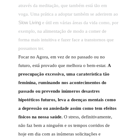
através da meditação, que também está tão em
voga. Uma prática a adoptar também se aderirem ao
Slow Living
e útil em várias áreas da vida como, por
exemplo,
n
a alimentação de modo a comer de
forma mais intuitiva e fazer face a transtornos que
possamos ter
.
Focar no Agora, em vez de no passado ou no
futuro, está provado que melhora o bem-estar.
A
preocupação excessiva, uma caraterística tão
feminina, ruminando nos acontecimentos do
passado ou prevendo inúmeros desastres
hipotéticos futuros, leva a doenças mentais como
a depressão ou ansiedade assim como tem efeitos
físicos na nossa saúde.
O stress, definitivamente,
não faz bem a ninguém e os tempos corridos de
hoje em dia com as inúmeras solicitações e