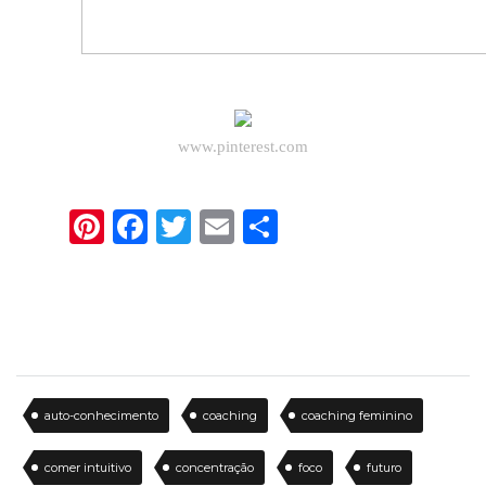
www.pinterest.com
Pinterest
Facebook
Twitter
Email
Share
auto-conhecimento
coaching
coaching feminino
comer intuitivo
concentração
foco
futuro