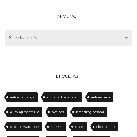
ARQUIVO
Seleccionar mês
ETIQUETAS
auto-confiança
auto-conhecimento
auto-estima
Auto Ajuda do Dia
biótipos
branding pessoal
capsule wardrobe
carreira
closet
closet detox