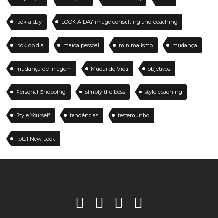
look a day
LOOK A DAY image consulting and coaching
look do dia
marca pessoal
minimalismo
mudança
mudança de imagem
Mudar de Vida
objetivos
Personal Shopping
simply the boss
style coaching
Style Yourself
tendências
testemunho
Total New Look