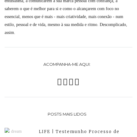
entusiasma, a comunicarem a sua marca pessoal com confiança, a
saberem o que é melhor para si e como o alcançarem com foco no
essencial, menos que é mais - mais criatividade, mais conexão - num
estilo, pessoal e de vida, mesmo à sua medida e ritmo. Descomplicado,
assim.
ACOMPANHA-ME AQUI:
POSTS MAIS LIDOS
LIFE | Testemunho Processo de