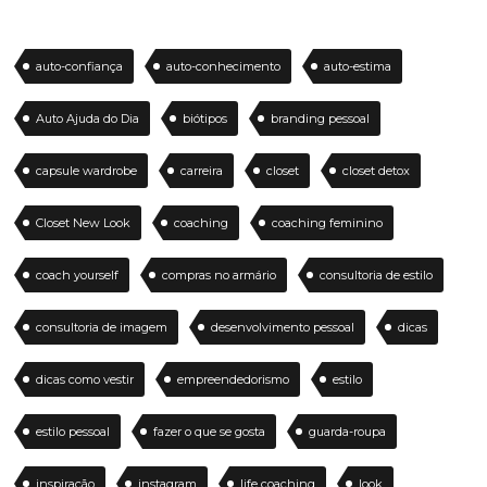
auto-confiança
auto-conhecimento
auto-estima
Auto Ajuda do Dia
biótipos
branding pessoal
capsule wardrobe
carreira
closet
closet detox
Closet New Look
coaching
coaching feminino
coach yourself
compras no armário
consultoria de estilo
consultoria de imagem
desenvolvimento pessoal
dicas
dicas como vestir
empreendedorismo
estilo
estilo pessoal
fazer o que se gosta
guarda-roupa
inspiração
instagram
life coaching
look