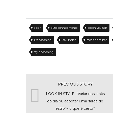
adiar
auto-conhecimento
coach yourself
life coaching
look inside
medo de falhar
style coaching
PREVIOUS STORY
LOOK IN STYLE | Variar nos looks
do dia ou adoptar uma ‘farda de
estilo’ – o que é certo?