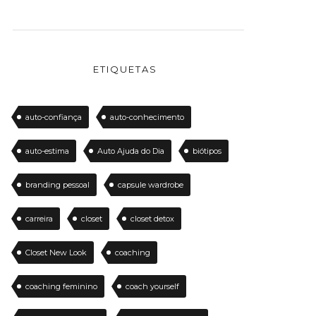
ETIQUETAS
auto-confiança
auto-conhecimento
auto-estima
Auto Ajuda do Dia
biótipos
branding pessoal
capsule wardrobe
carreira
closet
closet detox
Closet New Look
coaching
coaching feminino
coach yourself