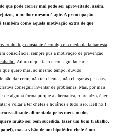
o que pode correr mal pode ser aproveitado, assim,
rejuízos, o melhor mesmo é agir. A preocupação
nará também como aquela motivação extra de que
 overthinking constante é comigo e o medo de falhar está
, sem consciência, sempre pus a motivação de prevenção
trabalho
. Adoro o que faço e consegui lançar e
ira que quero mas, ao mesmo tempo, duvido
 não dar certo, não ter clientes, não chegar às pessoas,
criativa conseguir inventar de problemas. Mas, por mais
 de alguma forma porque a alternativa, o prejuízo, é ter
ar e voltar a ter chefes e horários e tudo isso. Hell no!!
 procrastinante alimentada pelos meus medos
 quero muito ser bem sucedida, fazer um bom trabalho,
 papel), mas a visão de um hipotético chefe é um