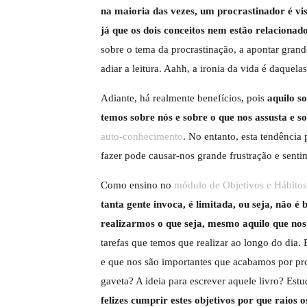
na maioria das vezes, um procrastinador é vi
já que os dois conceitos nem estão relacionado
sobre o tema da procrastinação, a apontar gran
adiar a leitura. Aahh, a ironia da vida é daquel
Adiante, há realmente benefícios, pois
aquilo s
temos sobre nós e sobre o que nos assusta e s
auto-conhecimento
. No entanto, esta tendência
fazer pode causar-nos grande frustração e senti
Como ensino no
módulo de Objetivos e Hábi
tanta gente invoca, é limitada, ou seja, não é
realizarmos o que seja, mesmo aquilo que no
tarefas que temos que realizar ao longo do dia.
e que nos são importantes que acabamos por pr
gaveta? A ideia para escrever aquele livro? Es
felizes cumprir estes objetivos por que raios