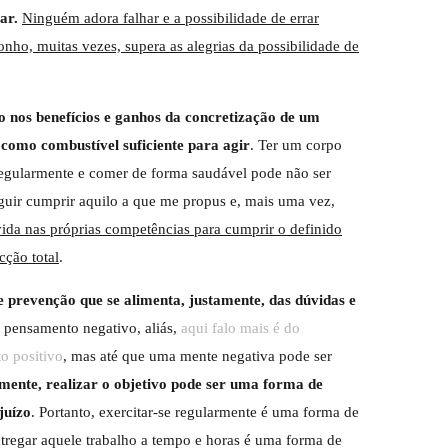
har.
Ninguém adora falhar e a possibilidade de errar
ho, muitas vezes, supera as alegrias da possibilidade de
o nos benefícios e ganhos da concretização de um
 como combustível suficiente para agir
. Ter um corpo
 regularmente e comer de forma saudável pode não ser
eguir cumprir aquilo a que me propus e, mais uma vez,
ida nas próprias competências para cumprir o definido
cção total
.
e prevenção que se alimenta, justamente, das dúvidas e
 pensamento negativo, aliás,
aqui falo mais é do
o positivo
, mas até que uma mente negativa pode ser
mente, realizar o objetivo pode ser uma forma de
juízo
. Portanto, exercitar-se regularmente é uma forma de
ntregar aquele trabalho a tempo e horas é uma forma de