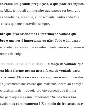
sto como um grande preguiçoso, o que pode ser injusto,
s.
Aliás, tenho ali um livrinho que parece ser bem giro
des benefícios, mas que, curiosamente, tenho andado a
as coisas que me maravilha sempre.
obre que procrastinamos é informação valiosa que
obre o que nos é importante ou não
. Tudo é útil para o
 para adiar as coisas que eventualmente temos e queremos
mentos de culpa.
tos do curso COACH YOURSELF
,
a força de vontade que
 boa ideia fiarmo-nos na nossa força de vontade para
s apaixona
. Ela é escassa e já a esgotamos em muitas das
 E é justamente nas coisas que mais nos tocam ao coração
ocrastinar mais… aquele projeto pessoal que têm na
tudar para aquele exame importante?
Se nos faria tão
 os adiamos continuamente? É o medo do fracasso, esse