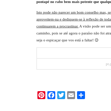
pontapé no rabo bem mais potente que qualqu
Isto pode não parecer um bom conselho mas, s
aproveitem-na e dediquem-se à reflexão de toda
continuarem a procrastinar.
A visão pode ser um 
caminho, pois se até agora o paraíso não foi atr
seja o espicaçar que vos está a faltar! 😉
pt.
Pinterest
Facebook
Twitter
Email
Share