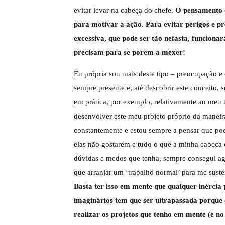
evitar levar na cabeça do chefe.
O pensamento d
para motivar a ação
.
Para evitar perigos e p
excessiva, que pode ser tão nefasta, funcio
precisam para se porem a mexer!
Eu própria sou mais deste tipo – preocupação e
sempre presente e, até descobrir este conceito
em prática, por exemplo, relativamente ao meu 
desenvolver este meu projeto próprio da mane
constantemente e estou sempre a pensar que pode
elas não gostarem e tudo o que a minha cabeça 
dúvidas e medos que tenha, sempre consegui agir
que arranjar um ‘trabalho normal’ para me sustent
Basta ter isso em mente que qualquer inércia
imaginários tem que ser ultrapassada porque
realizar os projetos que tenho em mente (e no