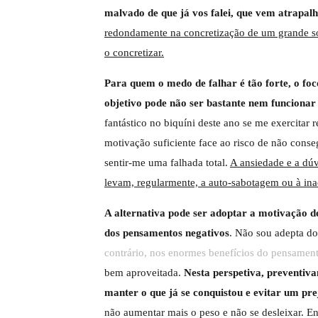
malvado de que já vos falei, que vem atrapal
redondamente na concretização de um grande son
o concretizar.
Para quem o medo de falhar é tão forte, o foc
objetivo pode não ser bastante nem funcionar
fantástico no biquíni deste ano se me exercitar
motivação suficiente face ao risco de não cons
sentir-me uma falhada total.
A ansiedade e a dúv
levam, regularmente, a auto-sabotagem ou à ina
A alternativa pode ser adoptar a motivação d
dos pensamentos negativos
. Não sou adepta do
contrário, nos enormes benefícios do pensament
bem aproveitada.
Nesta perspetiva, preventiva
manter o que já se conquistou e evitar um pre
não aumentar mais o peso e não se desleixar. E