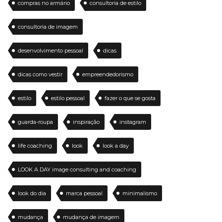
compras no armário
consultoria de estilo
consultoria de imagem
desenvolvimento pessoal
dicas
dicas como vestir
empreendedorismo
estilo
estilo pessoal
fazer o que se gosta
guarda-roupa
inspiração
instagram
life coaching
look
look a day
LOOK A DAY image consulting and coaching
look do dia
marca pessoal
minimalismo
mudança
mudança de imagem