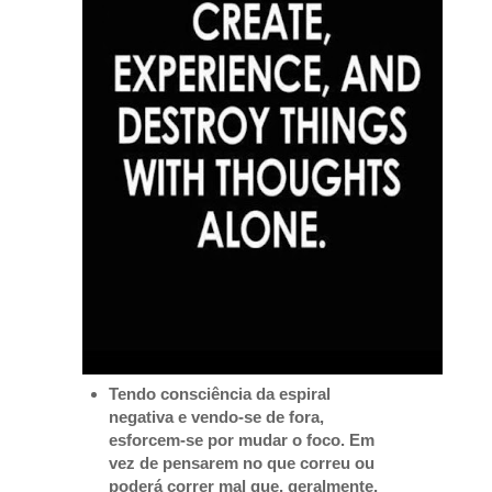
Tendo consciência da espiral
negativa e vendo-se de fora,
esforcem-se por mudar o foco. Em
vez de pensarem no que correu ou
poderá correr mal que, geralmente,