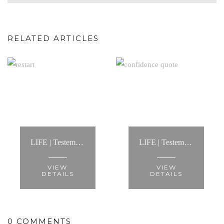
RELATED ARTICLES
LIFE | Testemunho Processo de Coaching: “Contactei a Anita para um processo de life coaching.... Foi a melhor decisão dos últimos tempos!”
LIFE | Testemunho Processo de Coaching: “A Anita é alguém com quem é fácil conversar, de um pragmatismo notável”
VIEW
VIEW
DETAILS
DETAILS
0 COMMENTS