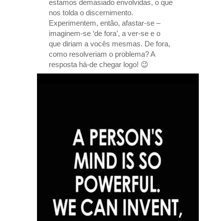
estamos demasiado envolvidas, o que
nos tolda o discernimento.
Experimentem, então, afastar-se –
imaginem-se ‘de fora’, a ver-se e o
que diriam a vocês mesmas. De fora,
como resolveriam o problema? A
resposta há-de chegar logo! 😉