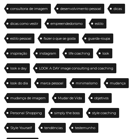
consultoria de imagem
desenvolvimento pessoal
dicas
dicas como vestir
empreendedorismo
estilo
estilo pessoal
fazer o que se gosta
guarda-roupa
inspiração
instagram
life coaching
look
look a day
LOOK A DAY image consulting and coaching
look do dia
marca pessoal
minimalismo
mudança
mudança de imagem
Mudar de Vida
objetivos
Personal Shopping
simply the boss
style coaching
Style Yourself
tendências
testemunho