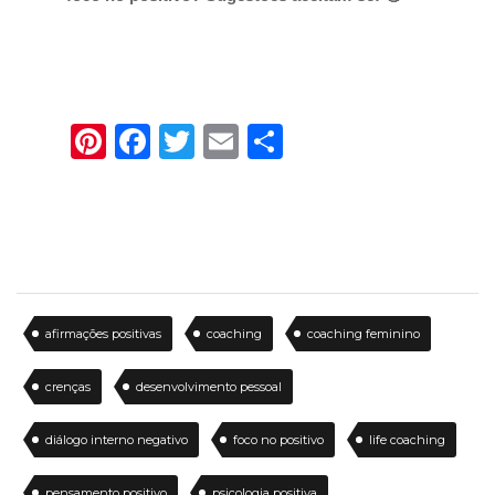
Pinterest
Facebook
Twitter
Email
Share
afirmações positivas
coaching
coaching feminino
crenças
desenvolvimento pessoal
diálogo interno negativo
foco no positivo
life coaching
pensamento positivo
psicologia positiva