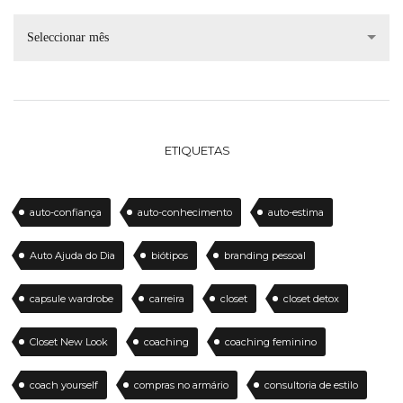
Seleccionar mês
ETIQUETAS
auto-confiança
auto-conhecimento
auto-estima
Auto Ajuda do Dia
biótipos
branding pessoal
capsule wardrobe
carreira
closet
closet detox
Closet New Look
coaching
coaching feminino
coach yourself
compras no armário
consultoria de estilo