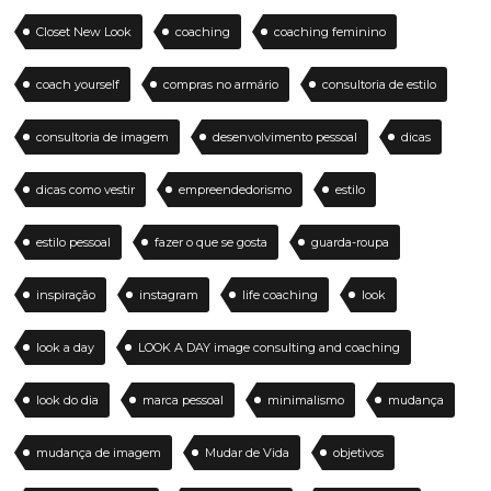
Closet New Look
coaching
coaching feminino
coach yourself
compras no armário
consultoria de estilo
consultoria de imagem
desenvolvimento pessoal
dicas
dicas como vestir
empreendedorismo
estilo
estilo pessoal
fazer o que se gosta
guarda-roupa
inspiração
instagram
life coaching
look
look a day
LOOK A DAY image consulting and coaching
look do dia
marca pessoal
minimalismo
mudança
mudança de imagem
Mudar de Vida
objetivos