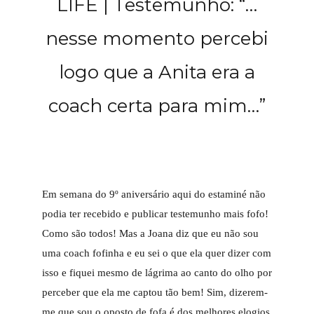
LIFE | Testemunho: “…
nesse momento percebi
logo que a Anita era a
coach certa para mim…”
Em semana do 9º aniversário aqui do estaminé não
podia ter recebido e publicar testemunho mais fofo!
Como são todos! Mas a Joana diz que eu não sou
uma coach fofinha e eu sei o que ela quer dizer com
isso e fiquei mesmo de lágrima ao canto do olho por
perceber que ela me captou tão bem! Sim, dizerem-
me que sou o oposto de fofa é dos melhores elogios