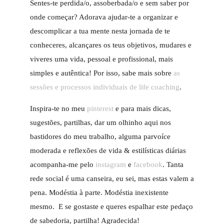
Sentes-te perdida/o, assoberbada/o e sem saber por
onde começar? Adorava ajudar-te a organizar e
descomplicar a tua mente nesta jornada de te
conheceres, alcançares os teus objetivos, mudares e
viveres uma vida, pessoal e profissional, mais
simples e autêntica! Por isso, sabe mais sobre
as
sessões e processos individuais de life coaching
.
Inspira-te no meu
pinterest
e para mais dicas,
sugestões, partilhas, dar um olhinho aqui nos
bastidores do meu trabalho, alguma parvoíce
moderada e reflexões de vida & estilísticas diárias
acompanha-me pelo
instagram
e
facebook
. Tanta
rede social é uma canseira, eu sei, mas estas valem a
pena. Modéstia à parte. Modéstia inexistente
mesmo. E se gostaste e queres espalhar este pedaço
de sabedoria, partilha! Agradecida!