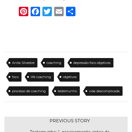
Pinterest
Facebook
Twitter
Email
Share
Anita Silvestre
coaching
depressão foco objetivos
foco
life coaching
objetivos
processo de coaching
testemunho
vida descomplicada
PREVIOUS STORY