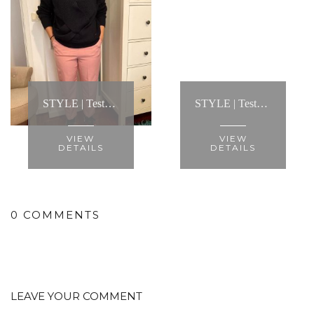
STYLE | Testemunho: “...ajudou-me a criar looks infinitos, mostrou-me a melhor maneira de usar cada tipo de roupa e fez com que conseguisse criar um estilo..."
STYLE | Testemunho: “Porque adoro toda a roupa que tenho agora sinto-me bonita todos os dias, mais confiante e mais feliz.”
VIEW
VIEW
DETAILS
DETAILS
0 COMMENTS
LEAVE YOUR COMMENT