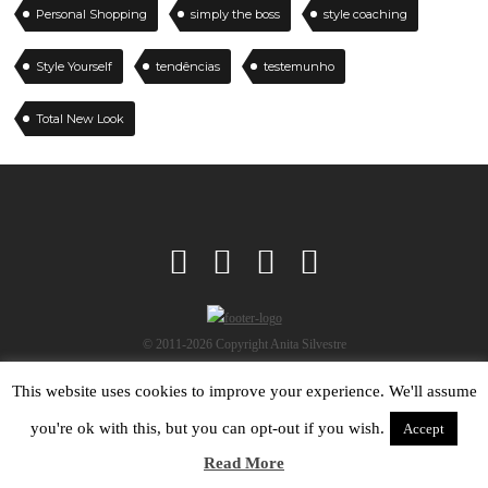
Personal Shopping
simply the boss
style coaching
Style Yourself
tendências
testemunho
Total New Look
© 2011-2026 Copyright Anita Silvestre
This website uses cookies to improve your experience. We'll assume
you're ok with this, but you can opt-out if you wish.
Accept
Read More
No data found.