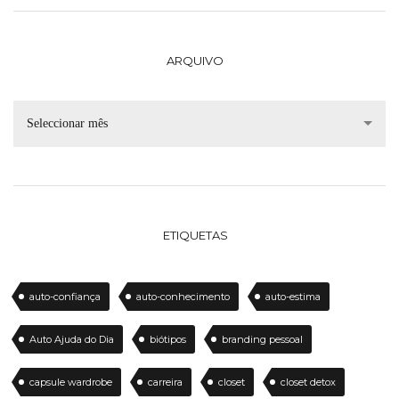
ARQUIVO
Seleccionar mês
ETIQUETAS
auto-confiança
auto-conhecimento
auto-estima
Auto Ajuda do Dia
biótipos
branding pessoal
capsule wardrobe
carreira
closet
closet detox