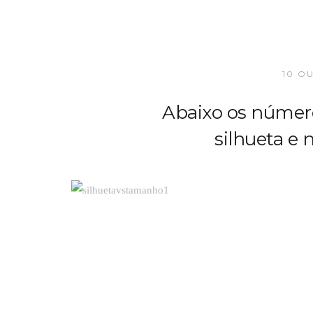
10 O
Abaixo os númer
silhueta e