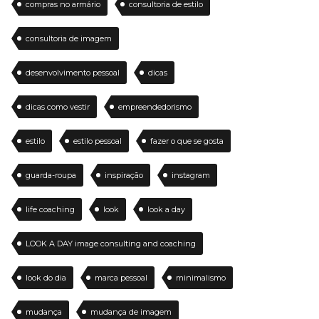
compras no armário
consultoria de estilo
consultoria de imagem
desenvolvimento pessoal
dicas
dicas como vestir
empreendedorismo
estilo
estilo pessoal
fazer o que se gosta
guarda-roupa
inspiração
instagram
life coaching
look
look a day
LOOK A DAY image consulting and coaching
look do dia
marca pessoal
minimalismo
mudança
mudança de imagem