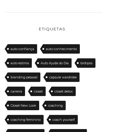
ETIQUETAS
auto-confiança
auto-conhecimento
auto-estima
Auto Ajuda do Dia
biótipos
branding pessoal
capsule wardrobe
carreira
closet
closet detox
Closet New Look
coaching
coaching feminino
coach yourself