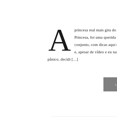
A
princesa real mais gira d
Princesa, foi uma querid
conjunto, com dicas aqui
e, apesar de vídeo e eu n
pânico, decidi […]
L