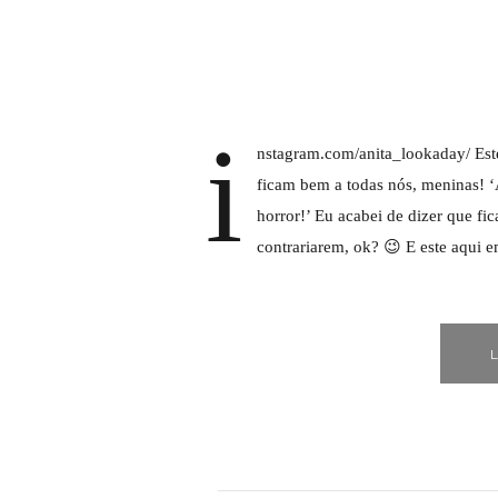
i
nstagram.com/anita_lookaday/ Este
ficam bem a todas nós, meninas! 
horror!’ Eu acabei de dizer que 
contrariarem, ok? 😉 E este aqui 
L