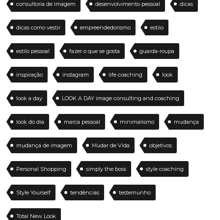
consultoria de imagem
desenvolvimento pessoal
dicas
dicas como vestir
empreendedorismo
estilo
estilo pessoal
fazer o que se gosta
guarda-roupa
inspiração
instagram
life coaching
look
look a day
LOOK A DAY image consulting and coaching
look do dia
marca pessoal
minimalismo
mudança
mudança de imagem
Mudar de Vida
objetivos
Personal Shopping
simply the boss
style coaching
Style Yourself
tendências
testemunho
Total New Look