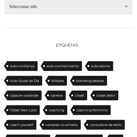
Seleccionar mês
ETIQUETAS
auto-confiança
auto-conhecimento
auto-estima
Auto Ajuda do Dia
biótipos
branding pessoal
capsule wardrobe
carreira
closet
closet detox
Closet New Look
coaching
coaching feminino
coach yourself
compras no armário
consultoria de estilo