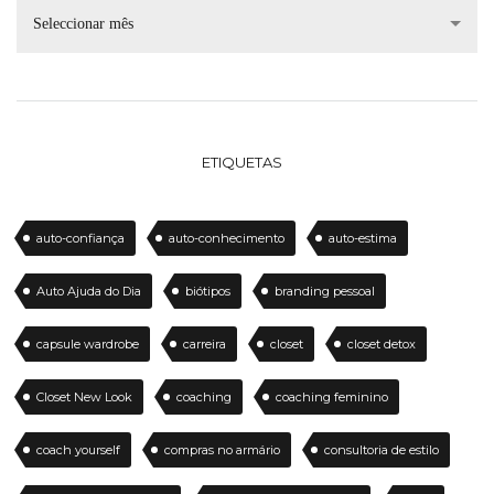
Seleccionar mês
ETIQUETAS
auto-confiança
auto-conhecimento
auto-estima
Auto Ajuda do Dia
biótipos
branding pessoal
capsule wardrobe
carreira
closet
closet detox
Closet New Look
coaching
coaching feminino
coach yourself
compras no armário
consultoria de estilo