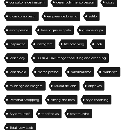
consultoria de imagem
desenvolvimento pessoal
dicas
dicas como vestir
empreendedorismo
estilo
estilo pessoal
fazer o que se gosta
guarda-roupa
inspiração
instagram
life coaching
look
look a day
LOOK A DAY image consulting and coaching
look do dia
marca pessoal
minimalismo
mudança
mudança de imagem
Mudar de Vida
objetivos
Personal Shopping
simply the boss
style coaching
Style Yourself
tendências
testemunho
Total New Look