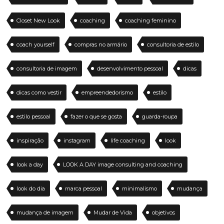
Closet New Look
coaching
coaching feminino
coach yourself
compras no armário
consultoria de estilo
consultoria de imagem
desenvolvimento pessoal
dicas
dicas como vestir
empreendedorismo
estilo
estilo pessoal
fazer o que se gosta
guarda-roupa
inspiração
instagram
life coaching
look
look a day
LOOK A DAY image consulting and coaching
look do dia
marca pessoal
minimalismo
mudança
mudança de imagem
Mudar de Vida
objetivos