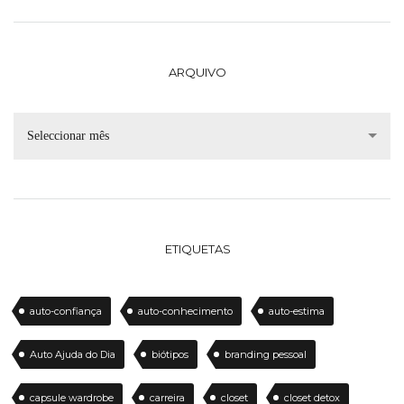
ARQUIVO
Seleccionar mês
ETIQUETAS
auto-confiança
auto-conhecimento
auto-estima
Auto Ajuda do Dia
biótipos
branding pessoal
capsule wardrobe
carreira
closet
closet detox