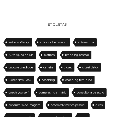
ETIQUETAS
auto-confiança
auto-conhecimento
auto-estima
Auto Ajuda do Dia
biótipos
branding pessoal
capsule wardrobe
carreira
closet
closet detox
Closet New Look
coaching
coaching feminino
coach yourself
compras no armário
consultoria de estilo
consultoria de imagem
desenvolvimento pessoal
dicas