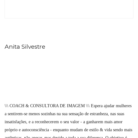
Anita Silvestre
\\\ COACH & CONSULTORA DE IMAGEM \\\ Espera ajudar mulheres
a sentirem-se menos sozinhas na sua sensação de estranheza, nas suas
insatisfações, e a reconhecerem o seu valor - a ganharem mais amor
próprio e autoconsciência - enquanto mudam de estilo & vida sendo mais
autênticas, não apesar, mas devido a toda a sua diferença. O objetivo é