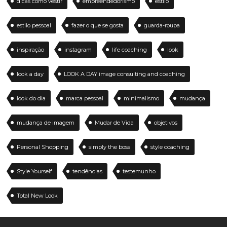
dicas como vestir
empreendedorismo
estilo
estilo pessoal
fazer o que se gosta
guarda-roupa
inspiração
instagram
life coaching
look
look a day
LOOK A DAY image consulting and coaching
look do dia
marca pessoal
minimalismo
mudança
mudança de imagem
Mudar de Vida
objetivos
Personal Shopping
simply the boss
style coaching
Style Yourself
tendências
testemunho
Total New Look