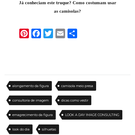
Já conheciam este truque? Como costumam usar
as camisolas?
Pinterest
Facebook
Twitter
Email
Share
alongamento da figura
camisola meio presa
consultoria de imagem
dicas como vestir
emagrecimento da figura
LOOK A DAY IMAGE CONSULTING
look do dia
silhuetas