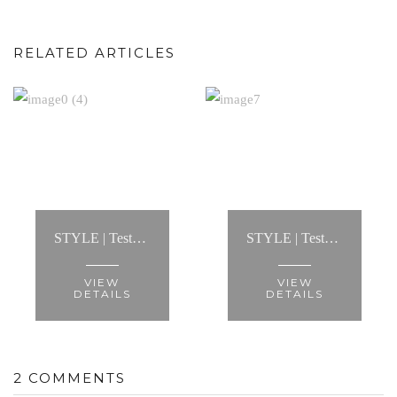
RELATED ARTICLES
STYLE | Testemunho: “...ajudou-me a criar looks infinitos, mostrou-me a melhor maneira de usar cada tipo de roupa e fez com que conseguisse criar um estilo..."
STYLE | Testemunho: “A Anita fez-me recuperar a minha autoestima e ver-me de forma diferente."
VIEW
VIEW
DETAILS
DETAILS
2 COMMENTS