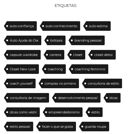
ETIQUETAS
auto-confiança
auto-conhecimento
auto-estima
Auto Ajuda do Dia
biótipos
branding pessoal
capsule wardrobe
carreira
closet
closet detox
Closet New Look
coaching
coaching feminino
coach yourself
compras no armário
consultoria de estilo
consultoria de imagem
desenvolvimento pessoal
dicas
dicas como vestir
empreendedorismo
estilo
estilo pessoal
fazer o que se gosta
guarda-roupa