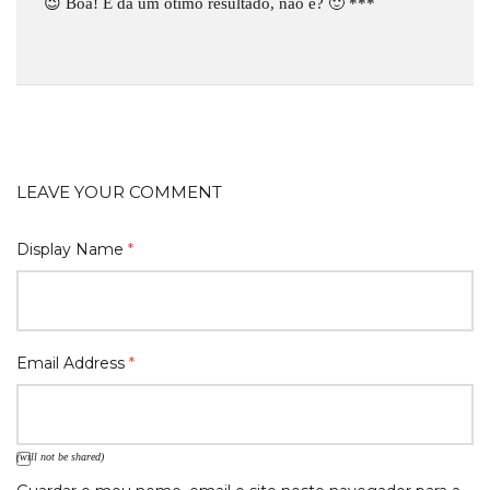
😉 Boa! E dá um ótimo resultado, não é? 🙂 ***
LEAVE YOUR COMMENT
Display Name
*
Email Address
*
(will not be shared)