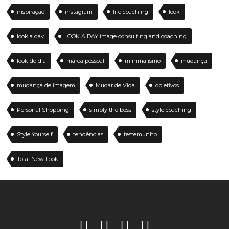
inspiração
instagram
life coaching
look
look a day
LOOK A DAY image consulting and coaching
look do dia
marca pessoal
minimalismo
mudança
mudança de imagem
Mudar de Vida
objetivos
Personal Shopping
simply the boss
style coaching
Style Yourself
tendências
testemunho
Total New Look