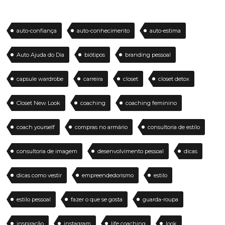
auto-confiança
auto-conhecimento
auto-estima
Auto Ajuda do Dia
biótipos
branding pessoal
capsule wardrobe
carreira
closet
closet detox
Closet New Look
coaching
coaching feminino
coach yourself
compras no armário
consultoria de estilo
consultoria de imagem
desenvolvimento pessoal
dicas
dicas como vestir
empreendedorismo
estilo
estilo pessoal
fazer o que se gosta
guarda-roupa
inspiração
instagram
life coaching
look