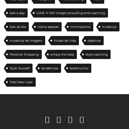
look a day
LOOK A DAY image consulting and coaching
look do dia
marca pessoal
minimalismo
mudança
mudança de imagem
Mudar de Vida
objetivos
Personal Shopping
simply the boss
style coaching
Style Yourself
tendências
testemunho
Total New Look