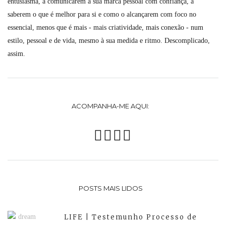
entusiasma, a comunicarem a sua marca pessoal com confiança, a
saberem o que é melhor para si e como o alcançarem com foco no
essencial, menos que é mais - mais criatividade, mais conexão - num
estilo, pessoal e de vida, mesmo à sua medida e ritmo. Descomplicado,
assim.
ACOMPANHA-ME AQUI:
POSTS MAIS LIDOS
LIFE | Testemunho Processo de