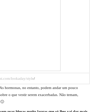
st.com/lookaday/style
/
. As hormonas, no entanto, podem andar um pouco
sobre o que vestir serem exacerbadas. Não temam,
 🙂
em usar blusas muito largas que só lhes vai dar mais