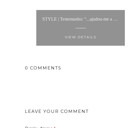
STYLE | Testemunho: “...ajudou-me a criar looks infinitos, mostrou-me a melhor maneira de usar cada tipo de roupa e fez com que conseguisse criar um estilo..."
VIEW DETAILS
0 COMMENTS
LEAVE YOUR COMMENT