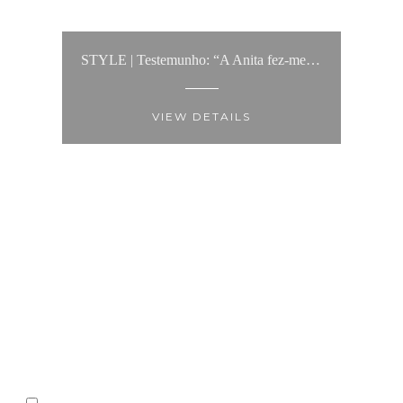
STYLE | Testemunho: “A Anita fez-me recuperar a minha autoestima e ver-me de forma diferente."
VIEW DETAILS