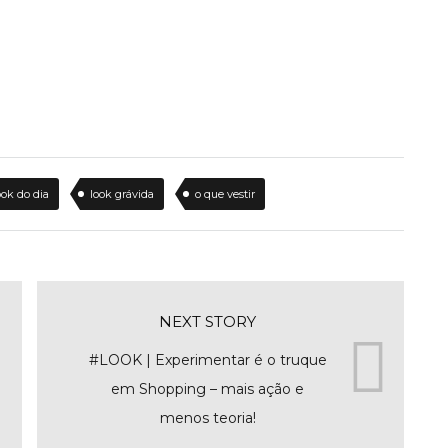
ook do dia
look grávida
o que vestir
NEXT STORY
#LOOK | Experimentar é o truque
em Shopping – mais ação e
menos teoria!