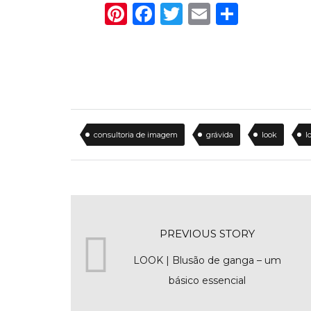
Pinterest
Facebook
Twitter
Email
Share
consultoria de imagem
grávida
look
l
PREVIOUS STORY
LOOK | Blusão de ganga – um
básico essencial