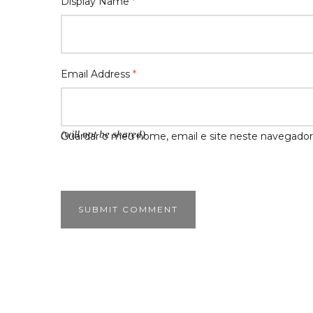
Display Name
*
Email Address
*
(will not be shared)
Guardar o meu nome, email e site neste navegador