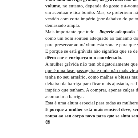
volume
, no entanto, depende do gosto e à-vont
em acentuar e fica bonito. Mas, se preferirem 
vestido com corte império (por debaixo do peito)
demasiado amplo.
Mais importante que tudo –
lingerie
adequada
.
como um bom soutien adequado ao tamanho do p
para preservar ao máximo esta zona e para que s
E porque se está grávida não significa que se de
dêem cor e enriqueçam o coordenado.
A mulher grávida não tem obrigatoriamente que 
que é uma fase passageira e pode não mais vir a
tenha no seu armário, como malhas e blusas m
debaixo da barriga para ficar mais ajustado, se
império que tenham. A comprar, apenas calças d
acomodar a barriga.
Esta é uma altura especial para todas as mulher
E porque a mulher está mais sensível deve, se
roupa ao seu corpo novo para que se sinta se
🙂