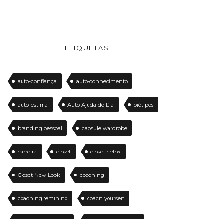
ETIQUETAS
auto-confiança
auto-conhecimento
auto-estima
Auto Ajuda do Dia
biótipos
branding pessoal
capsule wardrobe
carreira
closet
closet detox
Closet New Look
coaching
coaching feminino
coach yourself