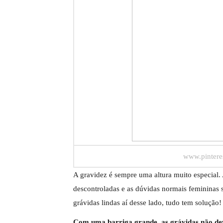
www.pintere
A gravidez é sempre uma altura muito especial
descontroladas e as dúvidas normais femininas 
grávidas lindas aí desse lado, tudo tem solução!
Com uma barriga grande, as grávidas não dev