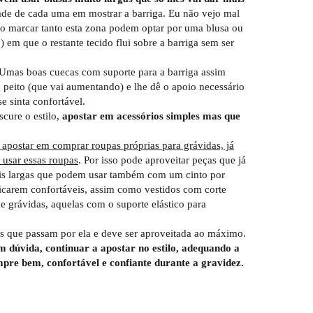
ade de cada uma em mostrar a barriga. Eu não vejo mal
não marcar tanto esta zona podem optar por uma blusa ou
 em que o restante tecido flui sobre a barriga sem ser
 Umas boas cuecas com suporte para a barriga assim
eito (que vai aumentando) e lhe dê o apoio necessário
e sinta confortável.
scure o estilo,
apostar em acessórios simples mas que
apostar em comprar roupas próprias para grávidas, já
 usar essas roupas
. Por isso pode aproveitar peças que já
ais largas que podem usar também com um cinto por
 ficarem confortáveis, assim como vestidos com corte
e grávidas, aquelas com o suporte elástico para
es que passam por ela e deve ser aproveitada ao máximo.
m dúvida, continuar a apostar no estilo, adequando a
mpre bem, confortável e confiante durante a gravidez.