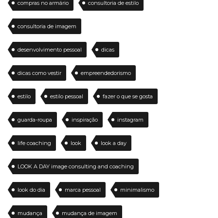
compras no armário
consultoria de estilo
consultoria de imagem
desenvolvimento pessoal
dicas
dicas como vestir
empreendedorismo
estilo
estilo pessoal
fazer o que se gosta
guarda-roupa
inspiração
instagram
life coaching
look
look a day
LOOK A DAY image consulting and coaching
look do dia
marca pessoal
minimalismo
mudança
mudança de imagem