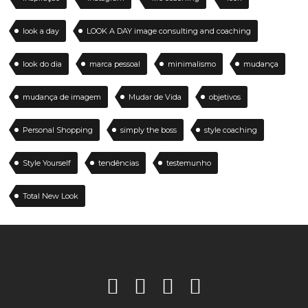
look a day
LOOK A DAY image consulting and coaching
look do dia
marca pessoal
minimalismo
mudança
mudança de imagem
Mudar de Vida
objetivos
Personal Shopping
simply the boss
style coaching
Style Yourself
tendências
testemunho
Total New Look