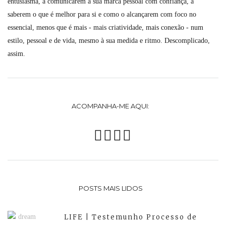
entusiasma, a comunicarem a sua marca pessoal com confiança, a
saberem o que é melhor para si e como o alcançarem com foco no
essencial, menos que é mais - mais criatividade, mais conexão - num
estilo, pessoal e de vida, mesmo à sua medida e ritmo. Descomplicado,
assim.
ACOMPANHA-ME AQUI:
POSTS MAIS LIDOS
LIFE | Testemunho Processo de