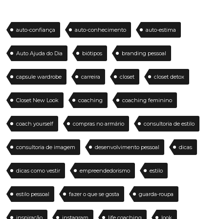
auto-confiança
auto-conhecimento
auto-estima
Auto Ajuda do Dia
biótipos
branding pessoal
capsule wardrobe
carreira
closet
closet detox
Closet New Look
coaching
coaching feminino
coach yourself
compras no armário
consultoria de estilo
consultoria de imagem
desenvolvimento pessoal
dicas
dicas como vestir
empreendedorismo
estilo
estilo pessoal
fazer o que se gosta
guarda-roupa
inspiração
instagram
life coaching
look