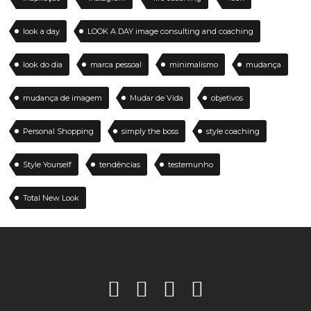
look a day
LOOK A DAY image consulting and coaching
look do dia
marca pessoal
minimalismo
mudança
mudança de imagem
Mudar de Vida
objetivos
Personal Shopping
simply the boss
style coaching
Style Yourself
tendências
testemunho
Total New Look