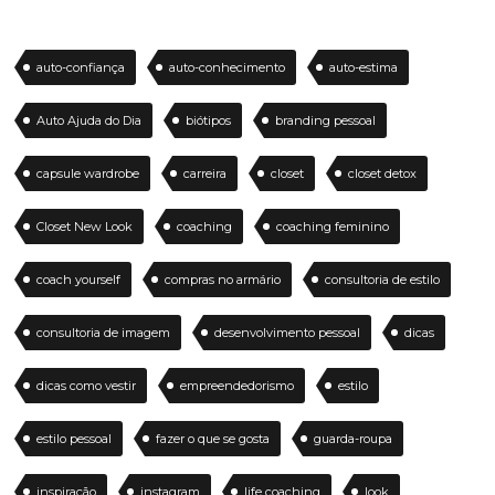
auto-confiança
auto-conhecimento
auto-estima
Auto Ajuda do Dia
biótipos
branding pessoal
capsule wardrobe
carreira
closet
closet detox
Closet New Look
coaching
coaching feminino
coach yourself
compras no armário
consultoria de estilo
consultoria de imagem
desenvolvimento pessoal
dicas
dicas como vestir
empreendedorismo
estilo
estilo pessoal
fazer o que se gosta
guarda-roupa
inspiração
instagram
life coaching
look