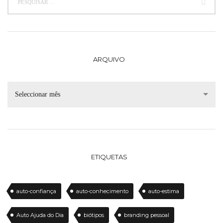
ARQUIVO
Seleccionar mês
ETIQUETAS
auto-confiança
auto-conhecimento
auto-estima
Auto Ajuda do Dia
biótipos
branding pessoal