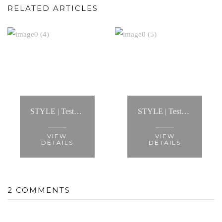
RELATED ARTICLES
STYLE | Testemunho: “...ajudou-me a criar looks infinitos, mostrou-me a melhor maneira de usar cada tipo de roupa e fez com que conseguisse criar um estilo..."
STYLE | Testemunho: “Porque adoro toda a roupa que tenho agora sinto-me bonita todos os dias, mais confiante e mais feliz.”
VIEW
VIEW
DETAILS
DETAILS
2 COMMENTS