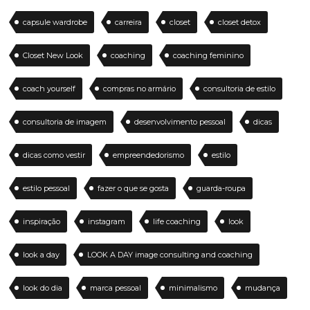
capsule wardrobe
carreira
closet
closet detox
Closet New Look
coaching
coaching feminino
coach yourself
compras no armário
consultoria de estilo
consultoria de imagem
desenvolvimento pessoal
dicas
dicas como vestir
empreendedorismo
estilo
estilo pessoal
fazer o que se gosta
guarda-roupa
inspiração
instagram
life coaching
look
look a day
LOOK A DAY image consulting and coaching
look do dia
marca pessoal
minimalismo
mudança