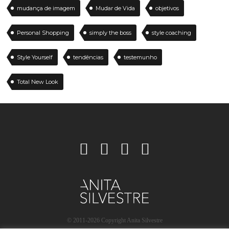
mudança de imagem
Mudar de Vida
objetivos
Personal Shopping
simply the boss
style coaching
Style Yourself
tendências
testemunho
Total New Look
© 2011-2026 Copyright Anita Silvestre