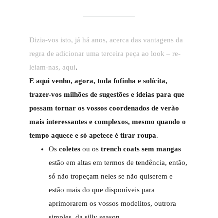
Dizia-vos isto, já há anos, acerca das vantagens da
regra de adicionar uma terceira peça ao look – re-
leiam-nas, aqui
.
E aqui venho, agora, toda fofinha e solícita,
trazer-vos milhões de sugestões e ideias para que
possam tornar os vossos coordenados de verão
mais interessantes e complexos, mesmo quando o
tempo aquece e só apetece é tirar roupa
.
Os
coletes
ou os
trench coats sem mangas
estão em altas em termos de tendência, então,
só não tropeçam neles se não quiserem e
estão mais do que disponíveis para
aprimorarem os vossos modelitos, outrora
simples, da silly season.