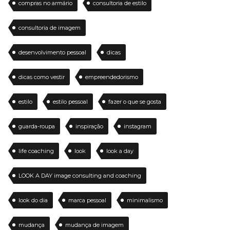
compras no armário
consultoria de estilo
consultoria de imagem
desenvolvimento pessoal
dicas
dicas como vestir
empreendedorismo
estilo
estilo pessoal
fazer o que se gosta
guarda-roupa
inspiração
instagram
life coaching
look
look a day
LOOK A DAY image consulting and coaching
look do dia
marca pessoal
minimalismo
mudança
mudança de imagem