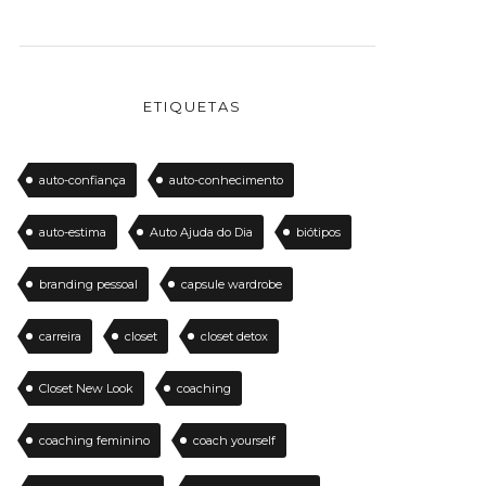
ETIQUETAS
auto-confiança
auto-conhecimento
auto-estima
Auto Ajuda do Dia
biótipos
branding pessoal
capsule wardrobe
carreira
closet
closet detox
Closet New Look
coaching
coaching feminino
coach yourself