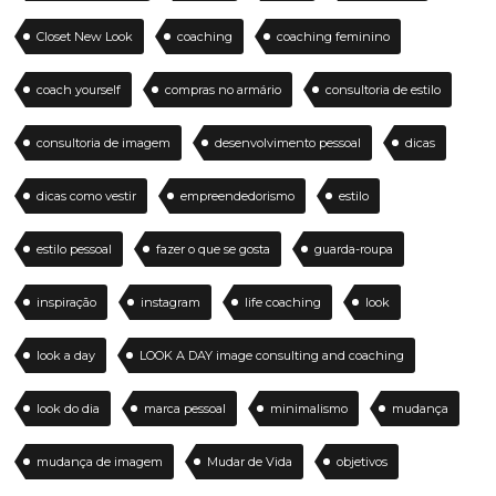
Closet New Look
coaching
coaching feminino
coach yourself
compras no armário
consultoria de estilo
consultoria de imagem
desenvolvimento pessoal
dicas
dicas como vestir
empreendedorismo
estilo
estilo pessoal
fazer o que se gosta
guarda-roupa
inspiração
instagram
life coaching
look
look a day
LOOK A DAY image consulting and coaching
look do dia
marca pessoal
minimalismo
mudança
mudança de imagem
Mudar de Vida
objetivos