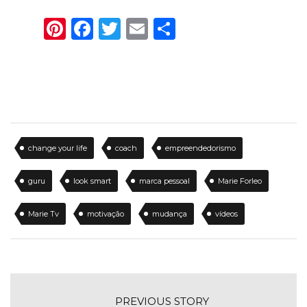
Pinterest
Facebook
Twitter
Email
Share
change your life
coach
empreendedorismo
guru
look smart
marca pessoal
Marie Forleo
Marie Tv
motivação
mudança
vídeos
PREVIOUS STORY