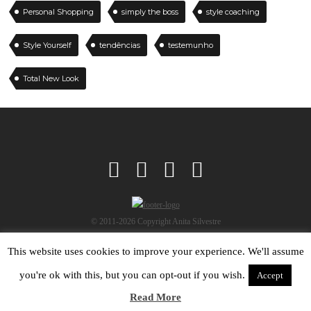
Personal Shopping
simply the boss
style coaching
Style Yourself
tendências
testemunho
Total New Look
© 2011-2026 Copyright Anita Silvestre
This website uses cookies to improve your experience. We'll assume
you're ok with this, but you can opt-out if you wish.
Accept
Read More
No data found.