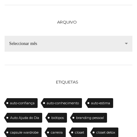
ARQUIVO
Seleccionar mês
ETIQUETAS
auto-confiança
auto-conhecimento
auto-estima
Auto Ajuda do Dia
biótipos
branding pessoal
capsule wardrobe
carreira
closet
closet detox