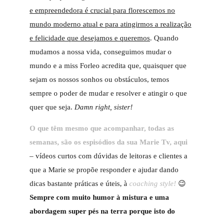
e empreendedora é crucial para florescemos no
mundo moderno atual e para atingirmos a realização
e felicidade que desejamos e queremos
. Quando
mudamos a nossa vida, conseguimos mudar o
mundo e a miss Forleo acredita que, quaisquer que
sejam os nossos sonhos ou obstáculos, temos
sempre o poder de mudar e resolver e atingir o que
quer que seja.
Damn right, sister!
O que têm mesmo que acompanhar, todas as
semanas, são os espisódios da sua Marie Tv, aqui
– vídeos curtos com dúvidas de leitoras e clientes a
que a Marie se propõe responder e ajudar dando
dicas bastante práticas e úteis, à
coaching style!
😉
Sempre com muito humor à mistura e uma
abordagem super pés na terra porque isto do