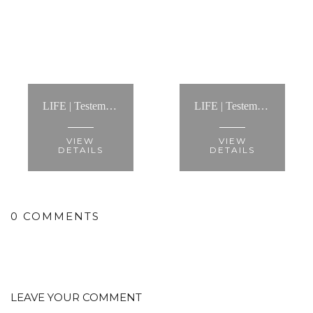
LIFE | Testemunho Processo de Coaching: “Contactei a Anita para um processo de life coaching.... Foi a melhor decisão dos últimos tempos!”
LIFE | Testemunho Processo de Coaching: "A Anita é uma excelente profissional e um verdadeiro oásis no meio do deserto"
VIEW
VIEW
DETAILS
DETAILS
0 COMMENTS
LEAVE YOUR COMMENT