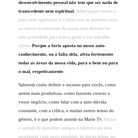
desenvolvimento pessoal não tem que ser nada de
transcedente nem espiritual
.
Saber quem somos e
para onde queremos ir e lidar com as questões mais
ou menos existenciais da nossa vida deveria ser
uma prioridade para toda a gente e um trabalho
diário
.
Porque a forte aposta no nosso auto-
conhecimento, ou a falta dela, afeta fortemente
todas as áreas da nossa vida, para o bem ou para
o mal, respetivamente
.
Saberem como definir o sucesso para vocês, como
serem mais produtivas, como fazerem crescer o
vosso negócio, como lidar com a auto-dúvida
constante, com a crítica, e muitas outros temas do
género, é o que podem assistir na Marie Tv.
Façam
o update de episódios antigos e subscrevam para
receberem cada novo episódio, às terças-feiras, no