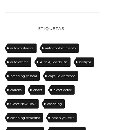
ETIQUETAS
auto-confiança
auto-conhecimento
auto-estima
Auto Ajuda do Dia
biótipos
branding pessoal
capsule wardrobe
carreira
closet
closet detox
Closet New Look
coaching
coaching feminino
coach yourself