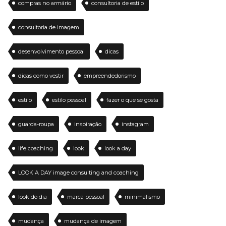
compras no armário
consultoria de estilo
consultoria de imagem
desenvolvimento pessoal
dicas
dicas como vestir
empreendedorismo
estilo
estilo pessoal
fazer o que se gosta
guarda-roupa
inspiração
instagram
life coaching
look
look a day
LOOK A DAY image consulting and coaching
look do dia
marca pessoal
minimalismo
mudança
mudança de imagem