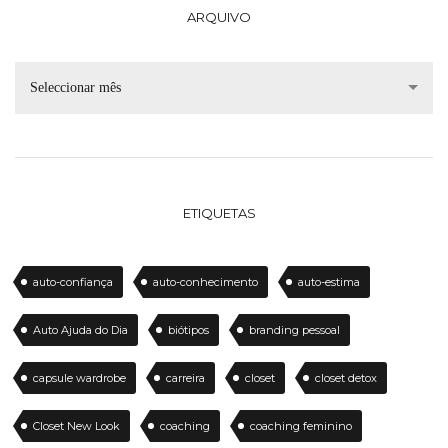
ARQUIVO
Seleccionar mês
ETIQUETAS
auto-confiança
auto-conhecimento
auto-estima
Auto Ajuda do Dia
biótipos
branding pessoal
capsule wardrobe
carreira
closet
closet detox
Closet New Look
coaching
coaching feminino