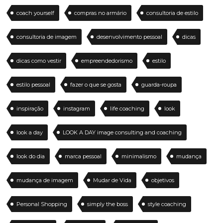
coach yourself
compras no armário
consultoria de estilo
consultoria de imagem
desenvolvimento pessoal
dicas
dicas como vestir
empreendedorismo
estilo
estilo pessoal
fazer o que se gosta
guarda-roupa
inspiração
instagram
life coaching
look
look a day
LOOK A DAY image consulting and coaching
look do dia
marca pessoal
minimalismo
mudança
mudança de imagem
Mudar de Vida
objetivos
Personal Shopping
simply the boss
style coaching