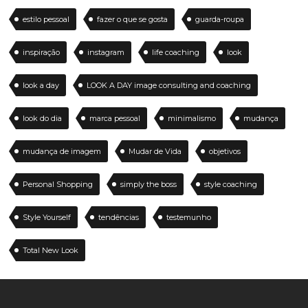
estilo pessoal
fazer o que se gosta
guarda-roupa
inspiração
instagram
life coaching
look
look a day
LOOK A DAY image consulting and coaching
look do dia
marca pessoal
minimalismo
mudança
mudança de imagem
Mudar de Vida
objetivos
Personal Shopping
simply the boss
style coaching
Style Yourself
tendências
testemunho
Total New Look