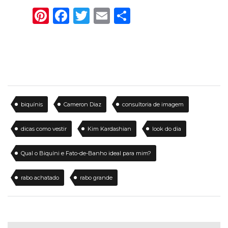
Pinterest
Facebook
Twitter
Email
Share
biquínis
Cameron Diaz
consultoria de imagem
dicas como vestir
Kim Kardashian
look do dia
Qual o Biquíni e Fato-de-Banho ideal para mim?
rabo achatado
rabo grande