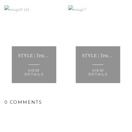
STYLE | Testemunho: “...ajudou-me a criar looks infinitos, mostrou-me a melhor maneira de usar cada tipo de roupa e fez com que conseguisse criar um estilo..."
STYLE | Testemunho: “A Anita fez-me recuperar a minha autoestima e ver-me de forma diferente."
VIEW
VIEW
DETAILS
DETAILS
0 COMMENTS