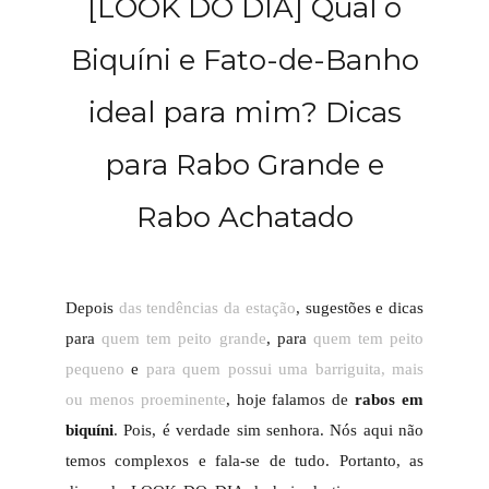
[LOOK DO DIA] Qual o
Biquíni e Fato-de-Banho
ideal para mim? Dicas
para Rabo Grande e
Rabo Achatado
Depois
das tendências da estação
, sugestões e dicas
para
quem tem peito grande
, para
quem tem peito
pequeno
e
para quem possui uma barriguita, mais
ou menos proeminente
, hoje falamos de
rabos em
biquíni
. Pois, é verdade sim senhora. Nós aqui não
temos complexos e fala-se de tudo. Portanto, as