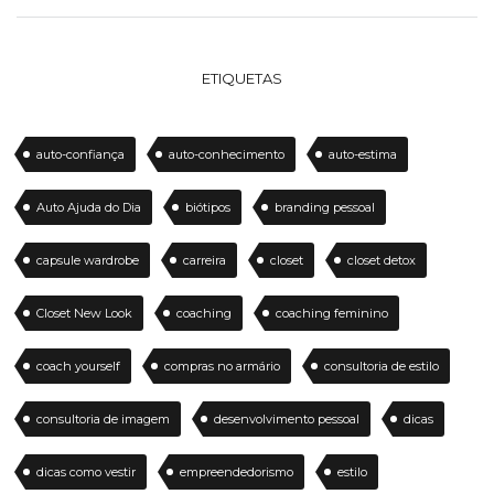
ETIQUETAS
auto-confiança
auto-conhecimento
auto-estima
Auto Ajuda do Dia
biótipos
branding pessoal
capsule wardrobe
carreira
closet
closet detox
Closet New Look
coaching
coaching feminino
coach yourself
compras no armário
consultoria de estilo
consultoria de imagem
desenvolvimento pessoal
dicas
dicas como vestir
empreendedorismo
estilo