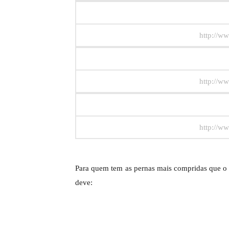
http://ww
http://ww
http://ww
Para quem tem as pernas mais compridas que o t
deve: