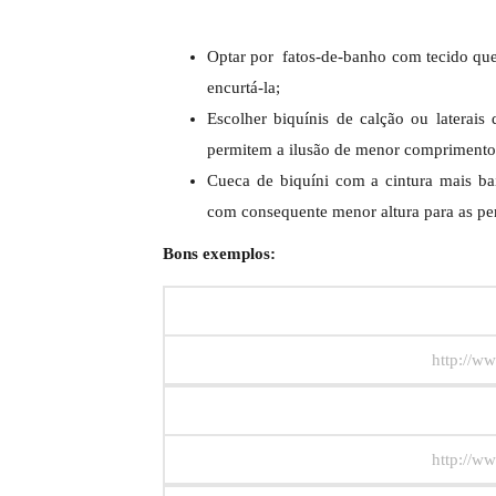
Optar por fatos-de-banho com tecido que 
encurtá-la;
Escolher biquínis de calção ou laterai
permitem a ilusão de menor comprimento
Cueca de biquíni com a cintura mais b
com consequente menor altura para as pe
Bons exemplos:
http://ww
http://ww