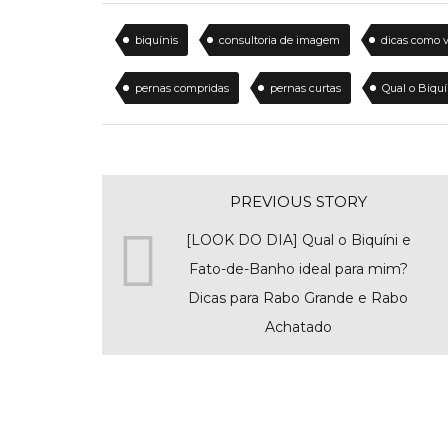
biquínis
consultoria de imagem
dicas como v
pernas compridas
pernas curtas
Qual o Biqu
PREVIOUS STORY
[LOOK DO DIA] Qual o Biquíni e
Fato-de-Banho ideal para mim?
Dicas para Rabo Grande e Rabo
Achatado