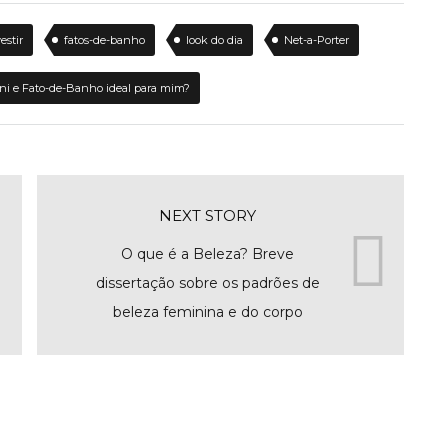
estir
fatos-de-banho
look do dia
Net-a-Porter
íni e Fato-de-Banho ideal para mim?
NEXT STORY
O que é a Beleza? Breve
dissertação sobre os padrões de
beleza feminina e do corpo