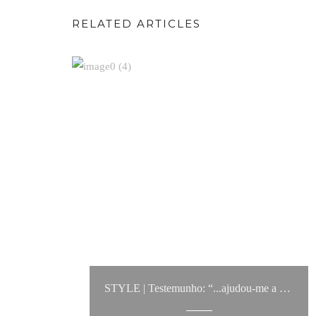
RELATED ARTICLES
STYLE | Testemunho: “...ajudou-me a criar looks infinitos, mostrou-me a melhor maneira de usar cada tipo de roupa e fez com que conseguisse criar um estilo..."