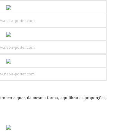
w.net-a-porter.com
w.net-a-porter.com
w.net-a-porter.com
ronco e quer, da mesma forma, equilibrar as proporções,