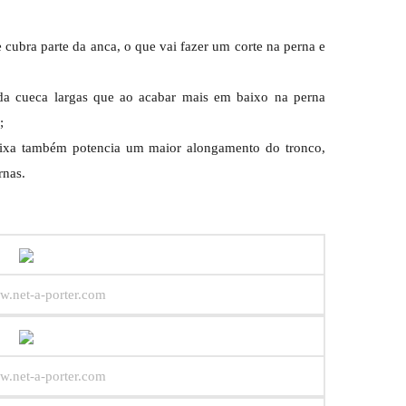
cubra parte da anca, o que vai fazer um corte na perna e
s da cueca largas que ao acabar mais em baixo na perna
;
aixa também potencia um maior alongamento do tronco,
rnas.
w.net-a-porter.com
w.net-a-porter.com