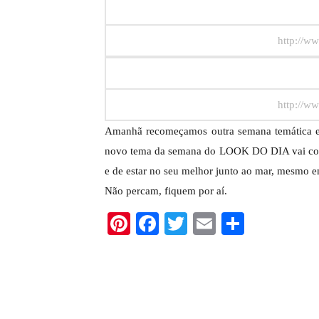
http://ww
http://ww
Amanhã recomeçamos outra semana temática 
novo tema da semana do LOOK DO DIA vai conti
e de estar no seu melhor junto ao mar, mesmo e
Não percam, fiquem por aí.
Pinterest
Facebook
Twitter
Email
Share