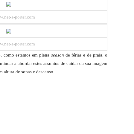
w.net-a-porter.com
w.net-a-porter.com
e, como estamos em plena
season
de férias e de praia, o
nuar a abordar estes assuntos de cuidar da sua imagem
m altura de sopas e descanso.