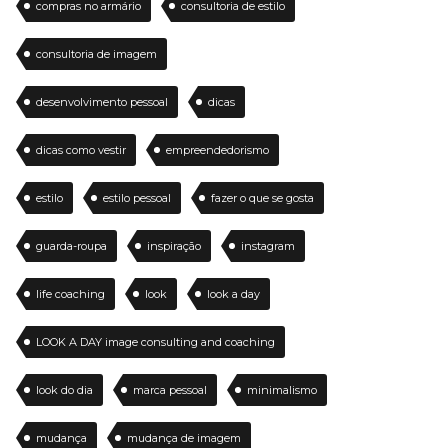
compras no armário
consultoria de estilo
consultoria de imagem
desenvolvimento pessoal
dicas
dicas como vestir
empreendedorismo
estilo
estilo pessoal
fazer o que se gosta
guarda-roupa
inspiração
instagram
life coaching
look
look a day
LOOK A DAY image consulting and coaching
look do dia
marca pessoal
minimalismo
mudança
mudança de imagem