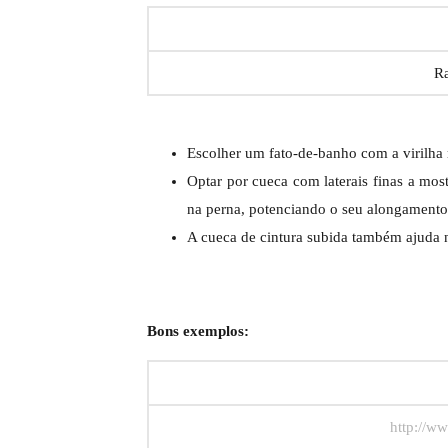
Ra
Escolher um fato-de-banho com a virilha m
Optar por cueca com laterais finas a mostr
na perna, potenciando o seu alongamento
A cueca de cintura subida também ajuda 
Bons exemplos:
http://ww