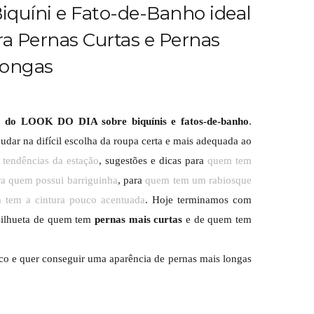
iquíni e Fato-de-Banho ideal
a Pernas Curtas e Pernas
ongas
a do LOOK DO DIA sobre biquínis e fatos-de-banho
.
judar na difícil escolha da roupa certa e mais adequada ao
tendências da estação
, sugestões e dicas para
quem tem
ra quem possui barriguinha
, para
quem tem um rabiosque
 tem a cintura pouco acentuada
. Hoje terminamos com
a silhueta de quem tem
pernas mais curtas
e de quem tem
co e quer conseguir uma aparência de pernas mais longas