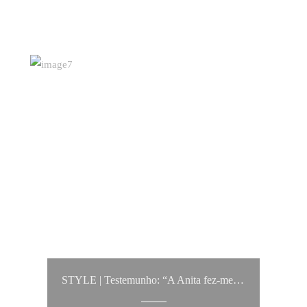
STYLE | Testemunho: “A Anita fez-me recuperar a minha autoestima e ver-me de forma diferente."