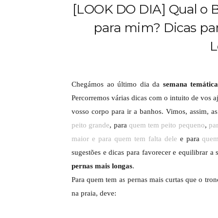
[LOOK DO DIA] Qual o B
para mim? Dicas par
L
Chegámos ao último dia da
semana temátic
Percorremos várias dicas com o intuito de vos a
vosso corpo para ir a banhos. Vimos, assim, as
peito grande
, para
quem tem peito pequeno
,
pa
maior e para quem tem falta dele
e para
quem
sugestões e dicas para favorecer e equilibrar 
pernas mais longas
.
Para quem tem as pernas mais curtas que o tron
na praia, deve: