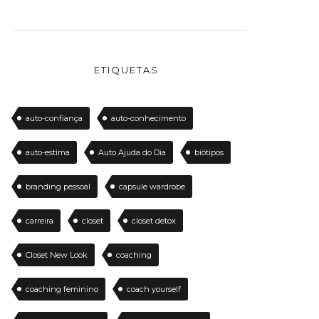
ETIQUETAS
auto-confiança
auto-conhecimento
auto-estima
Auto Ajuda do Dia
biótipos
branding pessoal
capsule wardrobe
carreira
closet
closet detox
Closet New Look
coaching
coaching feminino
coach yourself