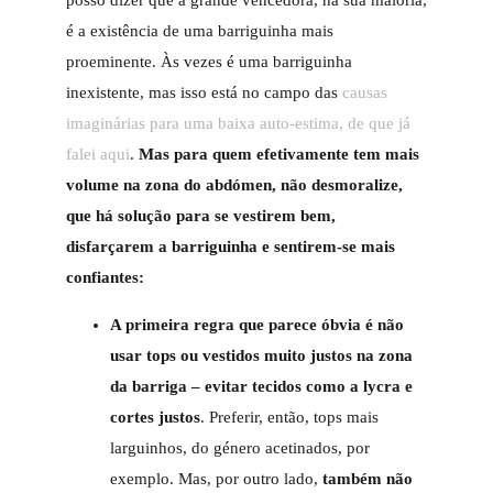
posso dizer que a grande vencedora, na sua maioria,
é a existência de uma barriguinha mais
proeminente. Às vezes é uma barriguinha
inexistente, mas isso está no campo das
causas
imaginárias para uma baixa auto-estima, de que já
falei aqui
.
Mas para quem efetivamente tem mais
volume na zona do abdómen, não desmoralize,
que há solução para se vestirem bem,
disfarçarem a barriguinha e sentirem-se mais
confiantes:
A primeira regra que parece óbvia é não
usar tops ou vestidos muito justos na zona
da barriga – evitar tecidos como a lycra e
cortes justos
. Preferir, então, tops mais
larguinhos, do género acetinados, por
exemplo. Mas, por outro lado,
também não