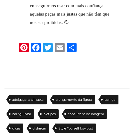
conseguirmos usar com mais confiança
aquelas peças mais justas que não têm que
nos ser proibidas. 😉
Pinterest
Facebook
Twitter
Email
Share
adelgaçar a silhueta
alongamento da figura
barriga
barriguinha
biótipos
consultoria de imagem
dicas
disfarçar
Style Yourself low cost