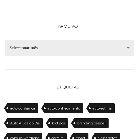
ARQUIVO
Seleccionar mês
ETIQUETAS
auto-confiança
auto-conhecimento
auto-estima
Auto Ajuda do Dia
biótipos
branding pessoal
capsule wardrobe
carreira
closet
closet detox