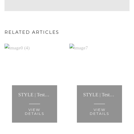
RELATED ARTICLES
STYLE | Testemunho: “...ajudou-me a criar looks infinitos, mostrou-me a melhor maneira de usar cada tipo de roupa e fez com que conseguisse criar um estilo..."
STYLE | Testemunho: “A Anita fez-me recuperar a minha autoestima e ver-me de forma diferente."
VIEW
VIEW
DETAILS
DETAILS