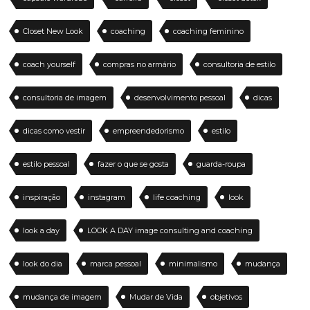
Closet New Look
coaching
coaching feminino
coach yourself
compras no armário
consultoria de estilo
consultoria de imagem
desenvolvimento pessoal
dicas
dicas como vestir
empreendedorismo
estilo
estilo pessoal
fazer o que se gosta
guarda-roupa
inspiração
instagram
life coaching
look
look a day
LOOK A DAY image consulting and coaching
look do dia
marca pessoal
minimalismo
mudança
mudança de imagem
Mudar de Vida
objetivos