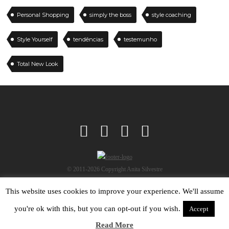
Personal Shopping
simply the boss
style coaching
Style Yourself
tendências
testemunho
Total New Look
© 2011-2026 Copyright Anita Silvestre
This website uses cookies to improve your experience. We'll assume
you're ok with this, but you can opt-out if you wish.
Accept
Read More