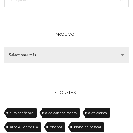
ARQUIVO
Seleccionar mês
ETIQUETAS
auto-confiança
auto-conhecimento
auto-estima
Auto Ajuda do Dia
biótipos
branding pessoal