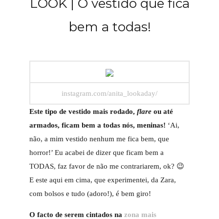
LOOK | O vestido que fica
bem a todas!
instagram.com/anita_lookaday/
Este tipo de vestido mais rodado,
flare
ou até
armados, ficam bem a todas nós, meninas!
‘Ai,
não, a mim vestido nenhum me fica bem, que
horror!’ Eu acabei de dizer que ficam bem a
TODAS, faz favor de não me contrariarem, ok? 😉
E este aqui em cima, que experimentei, da Zara,
com bolsos e tudo (adoro!), é bem giro!
O facto de serem cintados na
zona mais