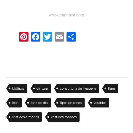
www.pinterest.com
Pinterest
Facebook
Twitter
Email
Share
biótipos
cintura
consultoria de imagem
flare
look
look do dia
tipos de corpo
vestidos
vestidos armados
vestidos rodados