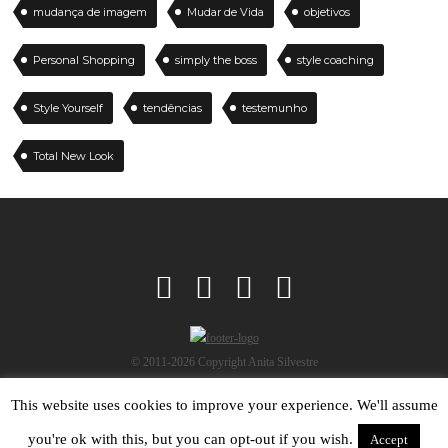
mudança de imagem
Mudar de Vida
objetivos
Personal Shopping
simply the boss
style coaching
Style Yourself
tendências
testemunho
Total New Look
© 2011-2026 Copyright Anita Silvestre
This website uses cookies to improve your experience. We'll assume
you're ok with this, but you can opt-out if you wish.
Accept