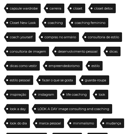
capsule wardrobe
carreira
closet
closet detox
Closet New Look
coaching
coaching feminino
coach yourself
compras no armário
consultoria de estilo
consultoria de imagem
desenvolvimento pessoal
dicas
dicas como vestir
empreendedorismo
estilo
estilo pessoal
fazer o que se gosta
guarda-roupa
inspiração
instagram
life coaching
look
look a day
LOOK A DAY image consulting and coaching
look do dia
marca pessoal
minimalismo
mudança