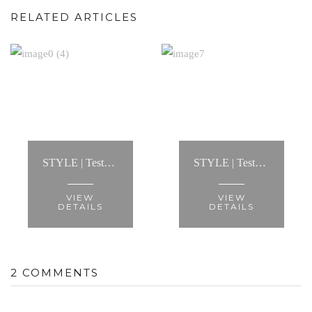
RELATED ARTICLES
STYLE | Testemunho: “...ajudou-me a criar looks infinitos, mostrou-me a melhor maneira de usar cada tipo de roupa e fez com que conseguisse criar um estilo..."
STYLE | Testemunho: “A Anita fez-me recuperar a minha autoestima e ver-me de forma diferente."
VIEW
VIEW
DETAILS
DETAILS
2 COMMENTS