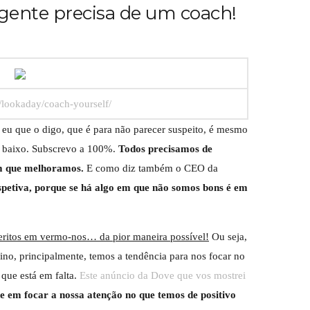
gente precisa de um coach!
m/lookaday/coach-yourself/
eu que o digo, que é para não parecer suspeito, é mesmo
em baixo. Subscrevo a 100%.
Todos precisamos de
im que melhoramos.
E como diz também o CEO da
spetiva, porque se há algo em que não somos bons é em
eritos em vermo-nos… da pior maneira possível!
Ou seja,
nino, principalmente, temos a tendência para nos focar no
que está em falta.
Este anúncio da Dove que vos mostrei
e em focar a nossa atenção no que temos de positivo