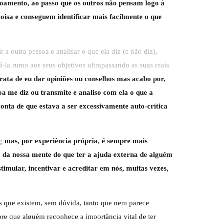
oamento, ao passo que os outros não pensam logo à
isa e conseguem identificar mais facilmente o que
a outra pessoa e analisar o que ela diz (e não diz),
ná-la rumo aos seus objetivos ultrapassando as suas reais
rata de eu dar opiniões ou conselhos mas acabo por,
a me diz ou transmite e analiso com ela o que a
onta de que estava a ser excessivamente auto-crítica
g
mas, por experiência própria, é sempre mais
 da nossa mente do que ter a ajuda externa de alguém
stimular, incentivar e acreditar em nós, muitas vezes,
s que existem, sem dúvida, tanto que nem parece
mpre que alguém reconhece a importância vital de ter