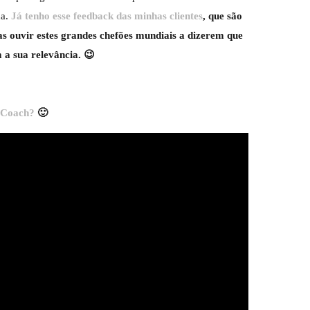
da.
Já tenho esse feedback das minhas clientes
, que são
s ouvir estes grandes chefões mundiais a dizerem que
 a sua relevância. 😉
 Coach?
🙂