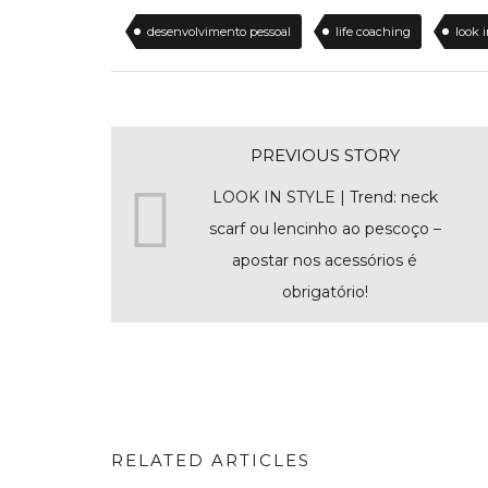
desenvolvimento pessoal
life coaching
look 
PREVIOUS STORY
LOOK IN STYLE | Trend: neck
scarf ou lencinho ao pescoço –
apostar nos acessórios é
obrigatório!
RELATED ARTICLES