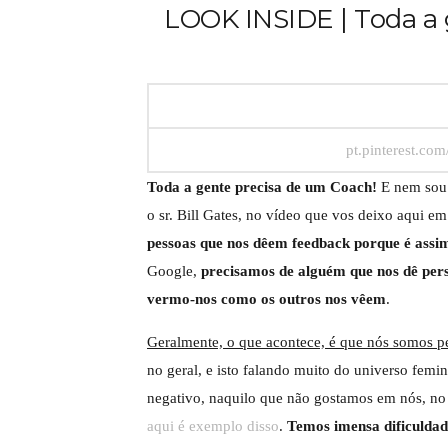
LOOK INSIDE | Toda a 
pt.pinterest.co
Toda a gente precisa de um Coach!
E nem sou 
o sr. Bill Gates, no vídeo que vos deixo aqui 
pessoas que nos dêem feedback porque é ass
Google,
precisamos de alguém que nos dê per
vermo-nos como os outros nos vêem
.
Geralmente, o que acontece, é que nós somos p
no geral, e isto falando muito do universo femi
negativo, naquilo que não gostamos em nós, no 
aqui é exemplo disso
.
Temos imensa dificuldad