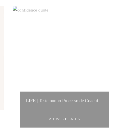
LIFE | Testemunho Processo de Coaching: “A Anita é alguém com quem é fácil conversar, de um pragmatismo notável”
VIEW DETAILS