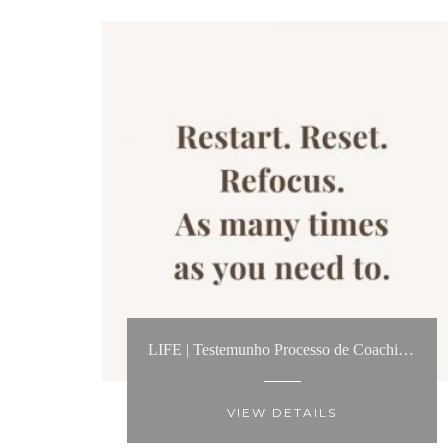
LIFE | Testemunho Processo de Coaching: “Contactei a Anita para um processo de life coaching.... Foi a melhor decisão dos últimos tempos!”
VIEW DETAILS