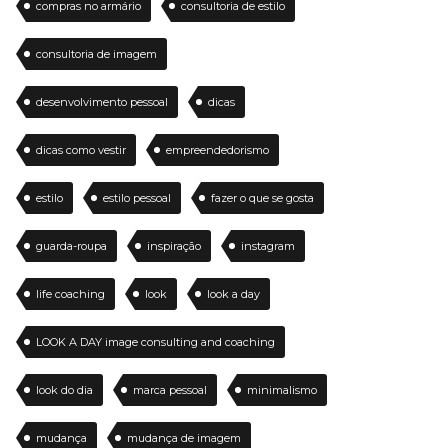
compras no armário
consultoria de estilo
consultoria de imagem
desenvolvimento pessoal
dicas
dicas como vestir
empreendedorismo
estilo
estilo pessoal
fazer o que se gosta
guarda-roupa
inspiração
instagram
life coaching
look
look a day
LOOK A DAY image consulting and coaching
look do dia
marca pessoal
minimalismo
mudança
mudança de imagem