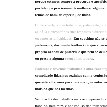
porque estamos sempre a procurar o aperfeiç
partida que precisamos de melhorar alguma co
temos de bom, de especial, de único.
Como coach, o meu trabalho é, justamente, ouvir 
ajudá-la a encontrar as suas respostas e direcio
ou supostas dificuldades
.
Em coaching não se t
justamente, dar muito feedback do que a pesso
própria acabou de proferir e que nem se deu c
ou presa a alguma
crença limitadora
.
Podemos e devemos trabalhar o auto-coachin
complicado lidarmos sozinhos com a confusão
que está ali apenas para nos ouvir, orientar, e
mais do que nós mesmos.
Ser coach é dos trabalhos mais recompensadore
trabalho, para mim, e por isso, só fico feliz se