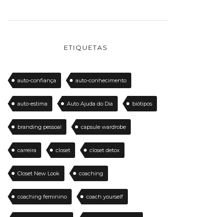
ETIQUETAS
auto-confiança
auto-conhecimento
auto-estima
Auto Ajuda do Dia
biótipos
branding pessoal
capsule wardrobe
carreira
closet
closet detox
Closet New Look
coaching
coaching feminino
coach yourself