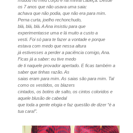
mudou no meu corpo e na minha cabeça. Desde
os 7 anos que não usava uma saia:
achava que não podia, que não era para mim.
Perna curta, joelho rechonchudo,
blá, blá, blá. A Ana insistiu para que
experimentasse uma e lá muito a custo a
vesti. Foi só para te fazer a vontade e porque
estava com medo que nessa altura
já estivesses a perder a paciência comigo, Ana.
Ficas já a saber: eu tive medo
de ti naquele provador apertado. E ficas também a
saber que tinhas razão. As
saias eram para mim. As saias são para mim. Tal
como os vestidos, os blazers
cintados, os botins de salto, os cintos coloridos e
aquele blusão de cabedal
que toda a gente elogia e faz questão de dizer “é a
tua cara!”.