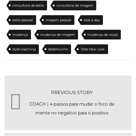
consultoria de estilo
consultoria de imagem
estilo pessoal
imagem pessoal
look a day
mudança
mudança de imagem
mudança de visual
style coaching
testemunho
Total New Look
PREVIOUS STORY
COACH | 4 passos para mudar o foco da
mente no negativo para o positivo