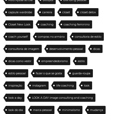
Auto Ajuda do Dia
biótipos
branding pessoal
capsule wardrobe
carreira
closet
closet detox
Closet New Look
coaching
coaching feminino
coach yourself
compras no armário
consultoria de estilo
consultoria de imagem
desenvolvimento pessoal
dicas
dicas como vestir
empreendedorismo
estilo
estilo pessoal
fazer o que se gosta
guarda-roupa
inspiração
instagram
life coaching
look
look a day
LOOK A DAY image consulting and coaching
look do dia
marca pessoal
minimalismo
mudança