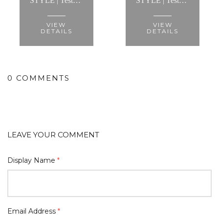
STYLE | Testemunho: “...ajudou-me a criar looks infinitos, mostrou-me a melhor maneira de usar cada tipo de roupa e fez com que conseguisse criar um estilo..."
STYLE | Testemunho: “Porque adoro toda a roupa que tenho agora sinto-me bonita todos os dias, mais confiante e mais feliz.”
VIEW
VIEW
DETAILS
DETAILS
0 COMMENTS
LEAVE YOUR COMMENT
Display Name
*
Email Address
*