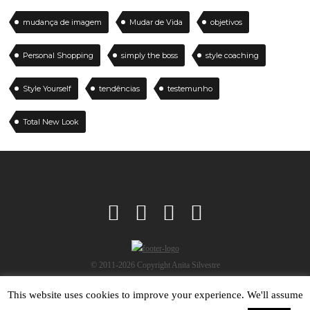
mudança de imagem
Mudar de Vida
objetivos
Personal Shopping
simply the boss
style coaching
Style Yourself
tendências
testemunho
Total New Look
© 2011-2026 Copyright Anita Silvestre
This website uses cookies to improve your experience. We'll assume