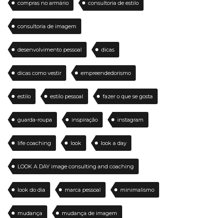
compras no armário
consultoria de estilo
consultoria de imagem
desenvolvimento pessoal
dicas
dicas como vestir
empreendedorismo
estilo
estilo pessoal
fazer o que se gosta
guarda-roupa
inspiração
instagram
life coaching
look
look a day
LOOK A DAY image consulting and coaching
look do dia
marca pessoal
minimalismo
mudança
mudança de imagem