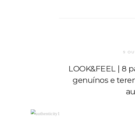
9 OU
LOOK&FEEL | 8 p
genuínos e ter
au