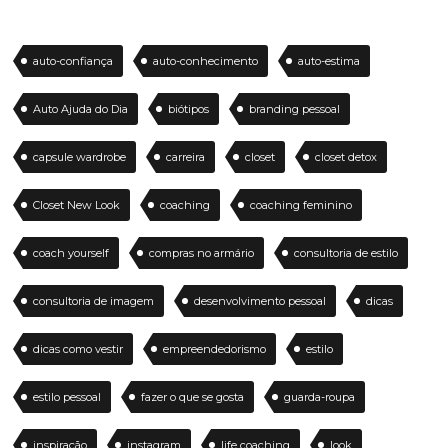
auto-confiança
auto-conhecimento
auto-estima
Auto Ajuda do Dia
biótipos
branding pessoal
capsule wardrobe
carreira
closet
closet detox
Closet New Look
coaching
coaching feminino
coach yourself
compras no armário
consultoria de estilo
consultoria de imagem
desenvolvimento pessoal
dicas
dicas como vestir
empreendedorismo
estilo
estilo pessoal
fazer o que se gosta
guarda-roupa
inspiração
instagram
life coaching
look