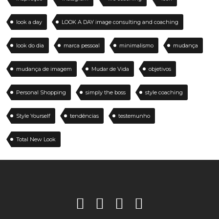
look a day
LOOK A DAY image consulting and coaching
look do dia
marca pessoal
minimalismo
mudança
mudança de imagem
Mudar de Vida
objetivos
Personal Shopping
simply the boss
style coaching
Style Yourself
tendências
testemunho
Total New Look