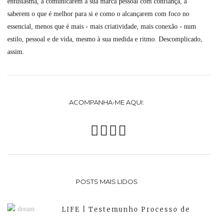
entusiasma, a comunicarem a sua marca pessoal com confiança, a
saberem o que é melhor para si e como o alcançarem com foco no
essencial, menos que é mais - mais criatividade, mais conexão - num
estilo, pessoal e de vida, mesmo à sua medida e ritmo. Descomplicado,
assim.
ACOMPANHA-ME AQUI:
POSTS MAIS LIDOS
LIFE | Testemunho Processo de