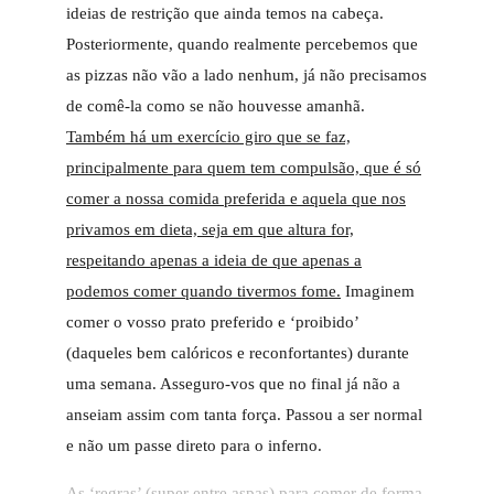
ideias de restrição que ainda temos na cabeça.
Posteriormente, quando realmente percebemos que
as pizzas não vão a lado nenhum, já não precisamos
de comê-la como se não houvesse amanhã.
Também há um exercício giro que se faz,
principalmente para quem tem compulsão, que é só
comer a nossa comida preferida e aquela que nos
privamos em dieta, seja em que altura for,
respeitando apenas a ideia de que apenas a
podemos comer quando tivermos fome.
Imaginem
comer o vosso prato preferido e ‘proibido’
(daqueles bem calóricos e reconfortantes) durante
uma semana. Asseguro-vos que no final já não a
anseiam assim com tanta força. Passou a ser normal
e não um passe direto para o inferno.
As ‘regras’ (super entre aspas) para comer de forma