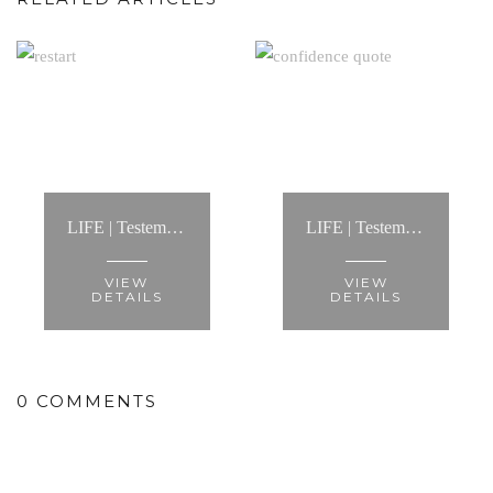
LIFE | Testemunho Processo de Coaching: “Contactei a Anita para um processo de life coaching.... Foi a melhor decisão dos últimos tempos!”
LIFE | Testemunho Processo de Coaching: “A Anita é alguém com quem é fácil conversar, de um pragmatismo notável”
VIEW
VIEW
DETAILS
DETAILS
0 COMMENTS