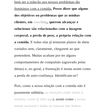
bem ser a solução aos nossos problemas tão
femininos com a comida.
Posso dizer que alguns
dos objetivos ou problemas que as minhas
clientes, em
coaching
, querem alcançar e
solucionar são relacionados com a imagem
corporal, a perda de peso, a própria relação com
a comida.
E todas elas já tentaram planos de dieta
variados sem, claramente, chegarem ao que
pretendem. Muitas acabam por ter alguns
comportamentos de compulsão (agravado pelas
dietas) e, no geral, a frustração é muita assim como
a perda de auto-confiança. Identificam-se?
Pois, como a nossa relação com a comida não é
puramente utilitária,
as emoções estão muito à
mistura, como já falei aqu
i, assim como
a nossa
mente racional e todas as crenças que fomos