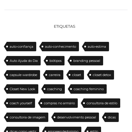
ETIQUETAS
auto-confiança
auto-conhecimento
auto-estima
Auto Ajuda do Dia
biótipos
branding pessoal
capsule wardrobe
carreira
closet
closet detox
Closet New Look
coaching
coaching feminino
coach yourself
compras no armário
consultoria de estilo
consultoria de imagem
desenvolvimento pessoal
dicas
dicas como vestir
empreendedorismo
estilo