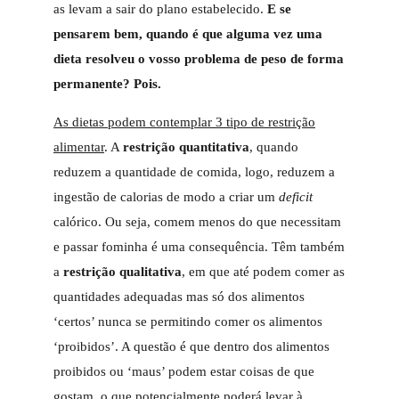
as levam a sair do plano estabelecido.
E se
pensarem bem, quando é que alguma vez uma
dieta resolveu o vosso problema de peso de forma
permanente? Pois.
As dietas podem contemplar 3 tipo de restrição
alimentar
. A
restrição quantitativa
, quando
reduzem a quantidade de comida, logo, reduzem a
ingestão de calorias de modo a criar um
deficit
calórico. Ou seja, comem menos do que necessitam
e passar fominha é uma consequência. Têm também
a
restrição qualitativa
, em que até podem comer as
quantidades adequadas mas só dos alimentos
‘certos’ nunca se permitindo comer os alimentos
‘proibidos’. A questão é que dentro dos alimentos
proibidos ou ‘maus’ podem estar coisas de que
gostam, o que potencialmente poderá levar à