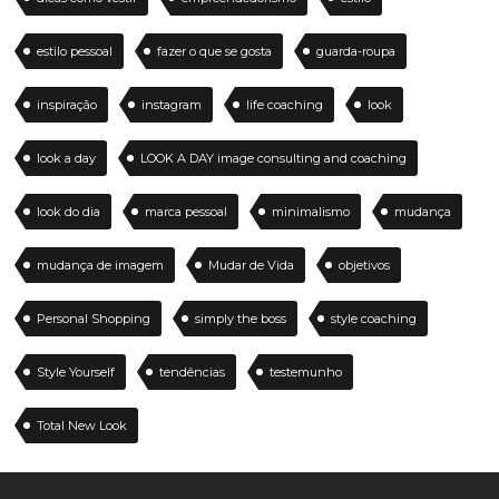
estilo pessoal
fazer o que se gosta
guarda-roupa
inspiração
instagram
life coaching
look
look a day
LOOK A DAY image consulting and coaching
look do dia
marca pessoal
minimalismo
mudança
mudança de imagem
Mudar de Vida
objetivos
Personal Shopping
simply the boss
style coaching
Style Yourself
tendências
testemunho
Total New Look