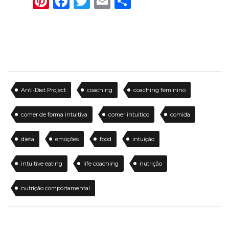
Pinterest
Facebook
Twitter
Email
Share
Anti-Diet Project
coaching
coaching feminino
comer de forma intuitiva
comer intuitico
comida
dieta
emoções
food
intuição
intuitive eating
life coaching
nutrição
nutrição comportamental