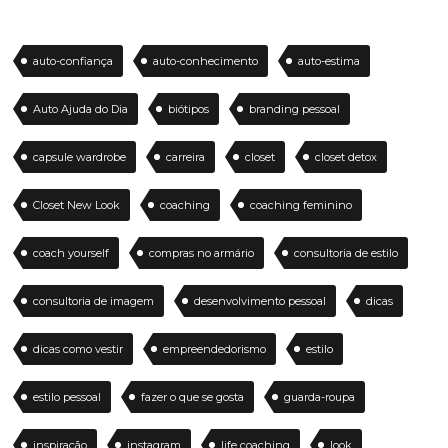
auto-confiança
auto-conhecimento
auto-estima
Auto Ajuda do Dia
biótipos
branding pessoal
capsule wardrobe
carreira
closet
closet detox
Closet New Look
coaching
coaching feminino
coach yourself
compras no armário
consultoria de estilo
consultoria de imagem
desenvolvimento pessoal
dicas
dicas como vestir
empreendedorismo
estilo
estilo pessoal
fazer o que se gosta
guarda-roupa
inspiração
instagram
life coaching
look