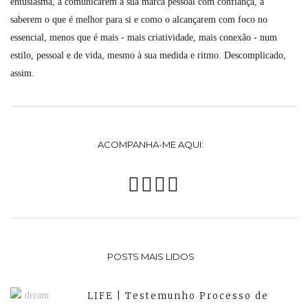
entusiasma, a comunicarem a sua marca pessoal com confiança, a
saberem o que é melhor para si e como o alcançarem com foco no
essencial, menos que é mais - mais criatividade, mais conexão - num
estilo, pessoal e de vida, mesmo à sua medida e ritmo. Descomplicado,
assim.
ACOMPANHA-ME AQUI:
POSTS MAIS LIDOS
LIFE | Testemunho Processo de