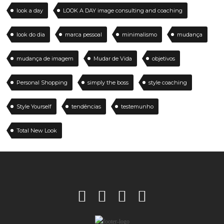
look a day
LOOK A DAY image consulting and coaching
look do dia
marca pessoal
minimalismo
mudança
mudança de imagem
Mudar de Vida
objetivos
Personal Shopping
simply the boss
style coaching
Style Yourself
tendências
testemunho
Total New Look