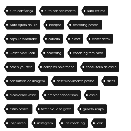
auto-confiança
auto-conhecimento
auto-estima
Auto Ajuda do Dia
biótipos
branding pessoal
capsule wardrobe
carreira
closet
closet detox
Closet New Look
coaching
coaching feminino
coach yourself
compras no armário
consultoria de estilo
consultoria de imagem
desenvolvimento pessoal
dicas
dicas como vestir
empreendedorismo
estilo
estilo pessoal
fazer o que se gosta
guarda-roupa
inspiração
instagram
life coaching
look