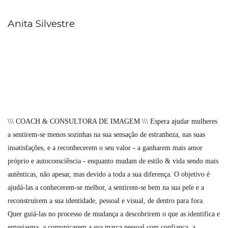
Anita Silvestre
\\\ COACH & CONSULTORA DE IMAGEM \\\ Espera ajudar mulheres
a sentirem-se menos sozinhas na sua sensação de estranheza, nas suas
insatisfações, e a reconhecerem o seu valor - a ganharem mais amor
próprio e autoconsciência - enquanto mudam de estilo & vida sendo mais
autênticas, não apesar, mas devido a toda a sua diferença. O objetivo é
ajudá-las a conhecerem-se melhor, a sentirem-se bem na sua pele e a
reconstruírem a sua identidade, pessoal e visual, de dentro para fora.
Quer guiá-las no processo de mudança a descobrirem o que as identifica e
entusiasma, a comunicarem a sua marca pessoal com confiança, a