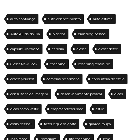
auto-confiança
auto-conhecimento
auto-estima
Auto Ajuda do Dia
biótipos
branding pessoal
capsule wardrobe
carreira
closet
closet detox
Closet New Look
coaching
coaching feminino
coach yourself
compras no armário
consultoria de estilo
consultoria de imagem
desenvolvimento pessoal
dicas
dicas como vestir
empreendedorismo
estilo
estilo pessoal
fazer o que se gosta
guarda-roupa
inspiração
instagram
life coaching
look