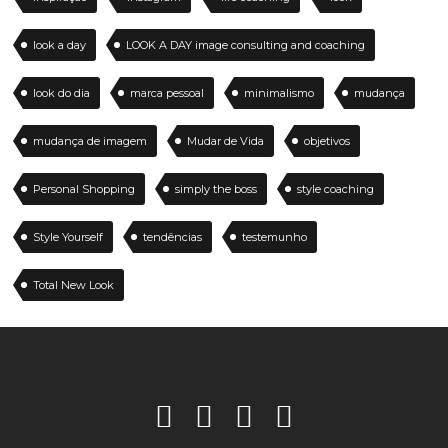
look a day
LOOK A DAY image consulting and coaching
look do dia
marca pessoal
minimalismo
mudança
mudança de imagem
Mudar de Vida
objetivos
Personal Shopping
simply the boss
style coaching
Style Yourself
tendências
testemunho
Total New Look