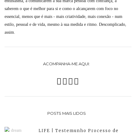
entusiasma, a comunicarem a sua marca pessoal com confiança, a
saberem o que é melhor para si e como o alcançarem com foco no
essencial, menos que é mais - mais criatividade, mais conexão - num
estilo, pessoal e de vida, mesmo à sua medida e ritmo. Descomplicado,
assim.
ACOMPANHA-ME AQUI:
POSTS MAIS LIDOS
LIFE | Testemunho Processo de