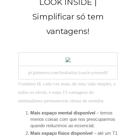
LOOK INSIDE |
Simplificar só tem
vantagens!
pt.pinterest.com/lookaday/coach-yourself/
Continuo fã, cada vez mais, de uma vida simples, a
todos os níveis, e estas 15 vantagens do
minimalismo permanecem cheias de sentido
:
Mais espaço mental disponível
– temos
menos coisas com que nos preocuparmos
quando reduzimos ao essencial;
Mais espaço físico disponível
– até um T1