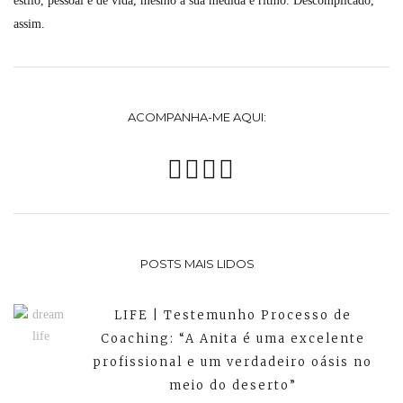
estilo, pessoal e de vida, mesmo à sua medida e ritmo. Descomplicado,
assim.
ACOMPANHA-ME AQUI:
POSTS MAIS LIDOS
LIFE | Testemunho Processo de
Coaching: “A Anita é uma excelente
profissional e um verdadeiro oásis no
meio do deserto”