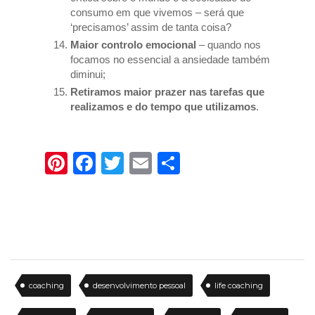
consumo em que vivemos – será que
‘precisamos’ assim de tanta coisa?
Maior controlo emocional
– quando nos
focamos no essencial a ansiedade também
diminui;
Retiramos maior prazer nas tarefas que
realizamos e do tempo que utilizamos
.
Pinterest
Facebook
Twitter
Email
Share
coaching
desenvolvimento pessoal
life coaching