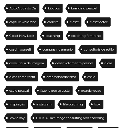
Auto Ajuda do Dia
biótipos
branding pessoal
capsule wardrobe
carreira
closet
closet detox
Closet New Look
coaching
coaching feminino
coach yourself
compras no armário
consultoria de estilo
consultoria de imagem
desenvolvimento pessoal
dicas
dicas como vestir
empreendedorismo
estilo
estilo pessoal
fazer o que se gosta
guarda-roupa
inspiração
instagram
life coaching
look
look a day
LOOK A DAY image consulting and coaching