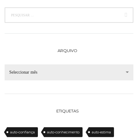
ARQUIVO
Seleccionar mês
ETIQUETAS
auto-confiança
auto-conhecimento
auto-estima