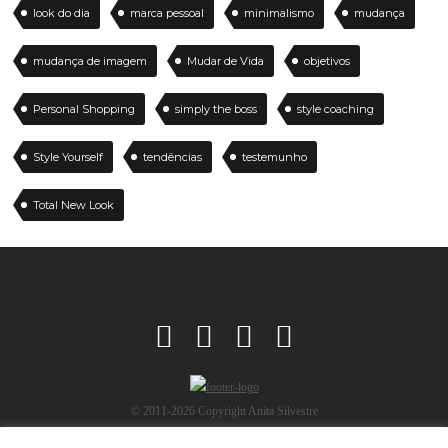
look do dia
marca pessoal
minimalismo
mudança
mudança de imagem
Mudar de Vida
objetivos
Personal Shopping
simply the boss
style coaching
Style Yourself
tendências
testemunho
Total New Look
© 2011-2026 Copyright Anita Silvestre