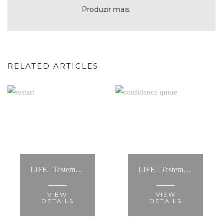
Produzir mais
RELATED ARTICLES
LIFE | Testemunho Processo de Coaching: “Contactei a Anita para um processo de life coaching.... Foi a melhor decisão dos últimos tempos!”
LIFE | Testemunho Processo de Coaching: “A Anita é alguém com quem é fácil conversar, de um pragmatismo notável”
VIEW
VIEW
DETAILS
DETAILS