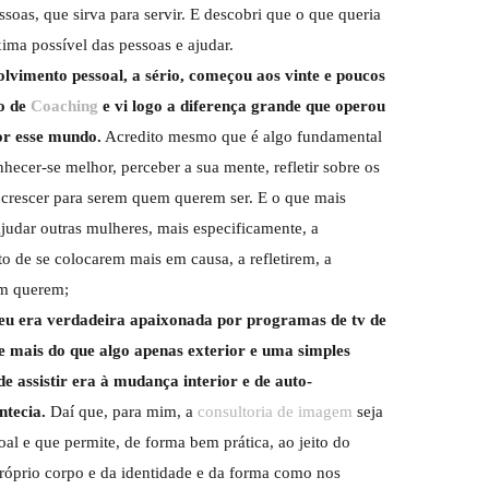
soas, que sirva para servir. E descobri que o que queria
ima possível das pessoas e ajudar.
vimento pessoal, a sério, começou aos vinte e poucos
ão de
Coaching
e vi logo a diferença grande que operou
or esse mundo.
Acredito mesmo que é algo fundamental
hecer-se melhor, perceber a sua mente, refletir sobre os
crescer para serem quem querem ser. E o que mais
judar outras mulheres, mais especificamente, a
to de se colocarem mais em causa, a refletirem, a
em querem;
eu era verdadeira apaixonada por programas de tv de
mais do que algo apenas exterior e uma simples
e assistir era à mudança interior e de auto-
ntecia.
Daí que, para mim, a
consultoria de imagem
seja
l e que permite, de forma bem prática, ao jeito do
óprio corpo e da identidade e da forma como nos