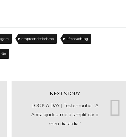
magem
empreendedorismo
life coaching
isão
NEXT STORY
LOOK A DAY | Testemunho: “A
Anita ajudou-me a simplificar o
meu dia-a-dia.”