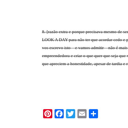
8. [razão extra e porque precisava mesmo de ser
LOOK A DAY para não ter que acordar cedo e p
vos escrevo isto – e vamos admitir – não é mais
empreendedora e criar o que quer que seja que 
que apreciem a honestidade, apesar de tardia e r
Pinterest
Facebook
Twitter
Email
Share