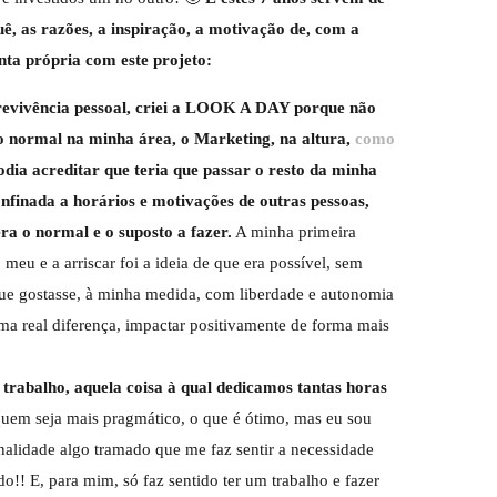
uê, as razões, a inspiração, a motivação de, com a
nta própria com este projeto:
brevivência pessoal, criei a LOOK A DAY porque não
 normal na minha área, o Marketing, na altura,
como
odia acreditar que teria que passar o resto da minha
onfinada a horários e motivações de outras pessoas,
era o normal e o suposto a fazer.
A minha primeira
meu e a arriscar foi a ideia de que era possível, sem
que gostasse, à minha medida, com liberdade e autonomia
a real diferença, impactar positivamente de forma mais
 trabalho, aquela coisa à qual dedicamos tantas horas
quem seja mais pragmático, o que é ótimo, mas eu sou
nalidade algo tramado que me faz sentir a necessidade
do!! E, para mim, só faz sentido ter um trabalho e fazer