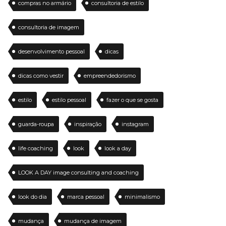
compras no armário
consultoria de estilo
consultoria de imagem
desenvolvimento pessoal
dicas
dicas como vestir
empreendedorismo
estilo
estilo pessoal
fazer o que se gosta
guarda-roupa
inspiração
instagram
life coaching
look
look a day
LOOK A DAY image consulting and coaching
look do dia
marca pessoal
minimalismo
mudança
mudança de imagem