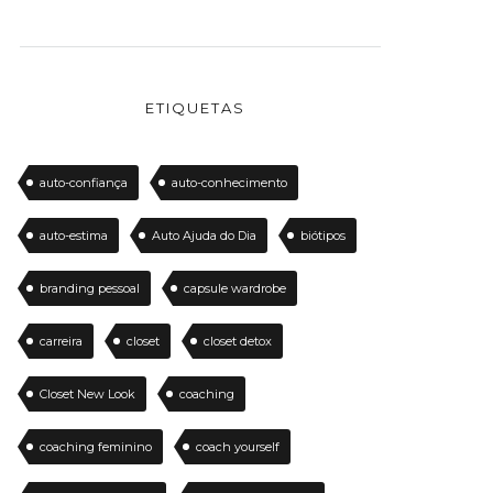
ETIQUETAS
auto-confiança
auto-conhecimento
auto-estima
Auto Ajuda do Dia
biótipos
branding pessoal
capsule wardrobe
carreira
closet
closet detox
Closet New Look
coaching
coaching feminino
coach yourself