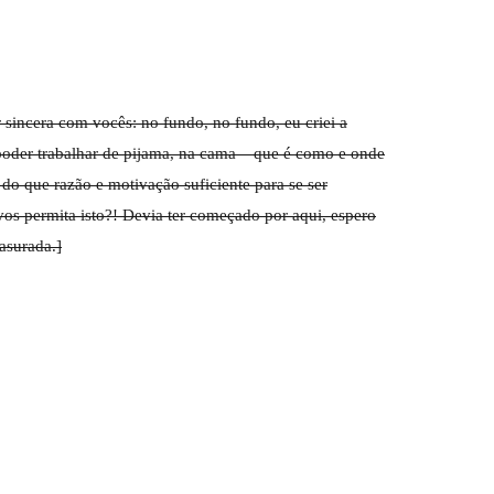
 sincera com vocês: no fundo, no fundo, eu criei a
oder trabalhar de pijama, na cama – que é como e onde
 do que razão e motivação suficiente para se ser
vos permita isto?! Devia ter começado por aqui, espero
asurada.]