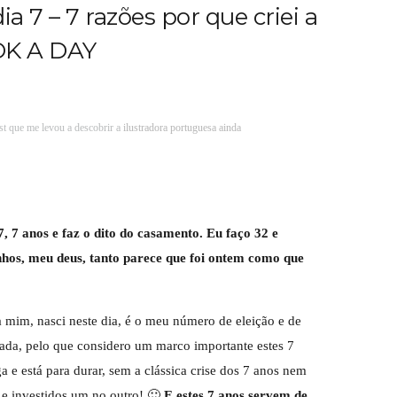
a 7 – 7 razões por que criei a
K A DAY
est que me levou a descobrir a
ilustradora portuguesa ainda
 7, 7 anos e faz o dito do casamento. Eu faço 32 e
nhos, meu deus, tanto parece que foi ontem como que
 mim, nasci neste dia, é o meu número de eleição e de
iada, pelo que considero um marco importante estes 7
a e está para durar, sem a clássica crise dos 7 anos nem
 e investidos um no outro! 🙂
E estes 7 anos servem de