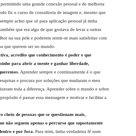
 permitindo uma grande conexão pessoal e de melhoria
ando fiz o curso de consultoria de imagem e, mesmo que
 sempre achei que só para aplicação pessoal já tinha
 também que era algo de que gostava de levar a outras
hor na sua pele e poderem sentir-se mais satisfeitas com
oa que querem ser no mundo.
iva, acredito que conhecimento é poder e que
inho para abrir a mente e ganhar liberdade,
 queremos.
Aprender sempre e continuamente é o que
pesquisas e procura por soluções que mudaram o meu
 fizeram toda a diferença. Aprender sobre o mundo e sobre
propósito é passar essa mensagem e motivar e facilitar a
ro cheio de pessoas que se questionam mais,
 que não seguem apenas o percurso que supostamente
 dentro e por fora.
Para mim, tinha verdadeira fé num