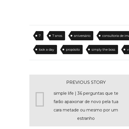
7
7 anos
aniversário
consultoria de i
look a day
propósito
simply the boss
v
PREVIOUS STORY
simple life | 36 perguntas que te
farão apaixonar de novo pela tua
cara metade ou mesmo por um
estranho