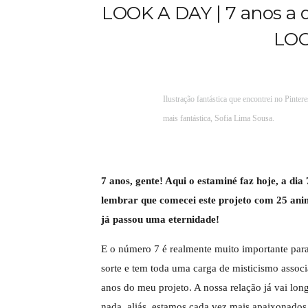
LOOK A DAY | 7 anos a di
LOO
Ilustração fantástica que encontrei no Pinter
mais fantástica, Sofia Lima Sousa
.
7 anos, gente! Aqui o estaminé faz hoje, a dia
lembrar que comecei este projeto com 25 ani
já passou uma eternidade!
E o número 7 é realmente muito importante para
sorte e tem toda uma carga de misticismo assoc
anos do meu projeto. A nossa relação já vai long
nada, aliás, estamos cada vez mais apaixonados