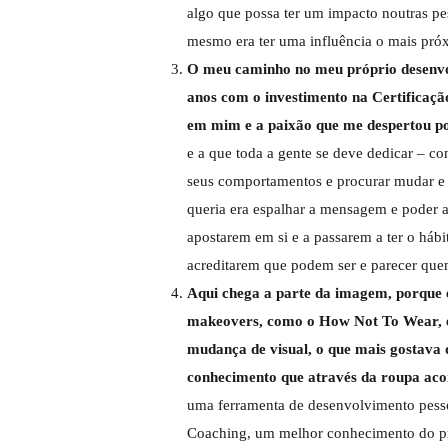
algo que possa ter um impacto noutras pes
mesmo era ter uma influência o mais próx
O meu caminho no meu próprio desenvol
anos com o investimento na Certificaç
em mim e a paixão que me despertou p
e a que toda a gente se deve dedicar – con
seus comportamentos e procurar mudar e 
queria era espalhar a mensagem e poder a
apostarem em si e a passarem a ter o hábi
acreditarem que podem ser e parecer qu
Aqui chega a parte da imagem, porque 
makeovers, como o How Not To Wear, e 
mudança de visual, o que mais gostava d
conhecimento que através da roupa aco
uma ferramenta de desenvolvimento pessoa
Coaching, um melhor conhecimento do pr