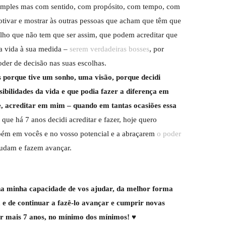
 simples mas com sentido, com propósito, com tempo, com
ivar e mostrar às outras pessoas que acham que têm que
lho que não tem que ser assim, que podem acreditar que
ma vida à sua medida –
serem verdadeiras bosses
, por
der de decisão nas suas escolhas.
 porque tive um sonho, uma visão, porque decidi
ssibilidades da vida e que podia fazer a diferença em
, acreditar em mim – quando em tantas ocasiões essa
que há 7 anos decidi acreditar e fazer, hoje quero
mbém em vocês e no vosso potencial e a abraçarem
o poder
ajudam e fazem avançar.
 na minha capacidade de vos ajudar, da melhor forma
 e de continuar a fazê-lo avançar e cumprir novas
por mais 7 anos, no mínimo dos mínimos! ♥